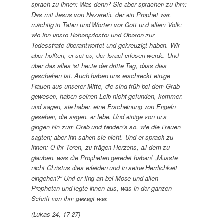
sprach zu ihnen: Was denn? Sie aber sprachen zu ihm:
Das mit Jesus von Nazareth, der ein Prophet war,
mächtig in Taten und Worten vor Gott und allem Volk;
wie ihn unsre Hohenpriester und Oberen zur
Todesstrafe überantwortet und gekreuzigt haben. Wir
aber hofften, er sei es, der Israel erlösen werde. Und
über das alles ist heute der dritte Tag, dass dies
geschehen ist. Auch haben uns erschreckt einige
Frauen aus unserer Mitte, die sind früh bei dem Grab
gewesen, haben seinen Leib nicht gefunden, kommen
und sagen, sie haben eine Erscheinung von Engeln
gesehen, die sagen, er lebe. Und einige von uns
gingen hin zum Grab und fanden’s so, wie die Frauen
sagten; aber ihn sahen sie nicht. Und er sprach zu
ihnen: O ihr Toren, zu trägen Herzens, all dem zu
glauben, was
die Propheten geredet haben! „Musste
nicht Christus dies erleiden und in seine Herrlichkeit
eingehen?“ Und er fing an bei Mose und allen
Propheten und legte ihnen aus, was in der ganzen
Schrift von ihm gesagt war.
(Lukas 24, 17-27)