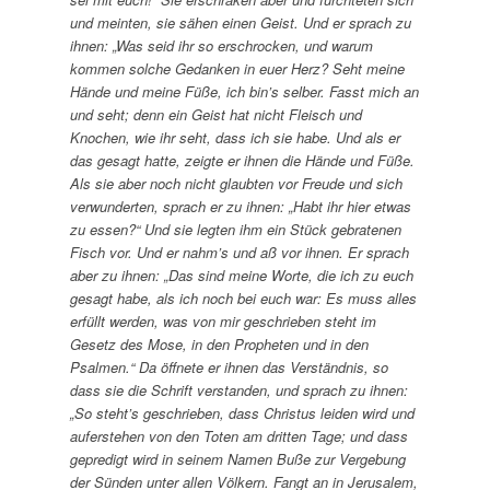
und meinten, sie sähen einen Geist. Und er sprach zu
ihnen: „Was seid ihr so erschrocken, und warum
kommen solche Gedanken in euer Herz? Seht meine
Hände und meine Füße, ich bin’s selber. Fasst mich an
und seht; denn ein Geist hat nicht Fleisch und
Knochen, wie ihr seht, dass ich sie habe. Und als er
das gesagt hatte, zeigte er ihnen die Hände und Füße.
Als sie aber noch nicht glaubten vor Freude und sich
verwunderten, sprach er zu ihnen: „Habt ihr hier etwas
zu essen?“ Und sie legten ihm ein Stück gebratenen
Fisch vor. Und er nahm’s und aß vor ihnen. Er sprach
aber zu ihnen: „Das sind meine Worte, die ich zu euch
gesagt habe, als ich noch bei euch war: Es muss alles
erfüllt werden, was von mir geschrieben steht im
Gesetz des Mose, in den Propheten und in den
Psalmen.“ Da öffnete er ihnen das Verständnis, so
dass sie die Schrift verstanden, und sprach zu ihnen:
„So steht’s geschrieben, dass Christus leiden wird und
auferstehen von den Toten am dritten Tage; und dass
gepredigt wird in seinem Namen Buße zur Vergebung
der Sünden unter allen Völkern. Fangt an in Jerusalem,