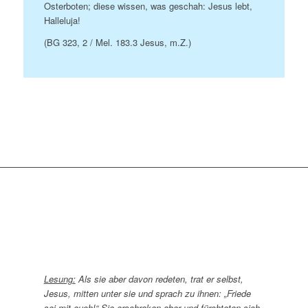
Osterboten; diese wissen, was geschah: Jesus lebt,
Halleluja!
(BG 323, 2 / Mel. 183.3 Jesus, m.Z.)
Lesung:
Als sie aber davon redeten, trat er selbst,
Jesus, mitten unter sie und sprach zu ihnen: „Friede
sei mit euch!“ Sie erschraken aber und fürchteten sich