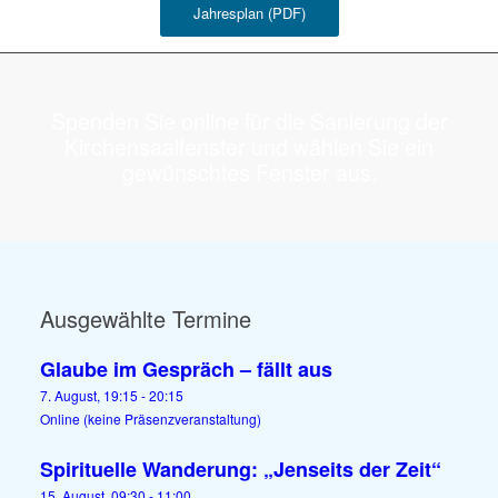
Jahresplan (PDF)
Spenden Sie online für die Sanierung der
Kirchensaalfenster und wählen Sie ein
gewünschtes Fenster aus.
Ausgewählte Termine
Glaube im Gespräch – fällt aus
7. August, 19:15
-
20:15
Online (keine Präsenzveranstaltung)
Spirituelle Wanderung: „Jenseits der Zeit“
15. August, 09:30
-
11:00