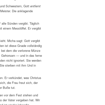
r und Schwestern, Gott
entfernt
 Meister. Die anklagende
“ alle Sünden vergibt. Täglich
it einem Messlöffel. Er vergibt
ieht. Micha sagt: Gott vergibt
ten ist diese Gnade vollständig
t, bei dem die verlorene Münze
im Gehorsam — und in das ferne
n nicht ignoriert. Sie werden
Sie sterben mit ihm Und in
en. Er verkündet, was Christus
ich, die Frau freut sich, der
er Buße tut.
ßen vor dem Fest stehen und
s der Vater vergeben hat. Wir
nd ist wieder lebendig