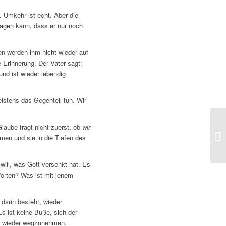
 Umkehr ist echt. Aber die
sagen kann, dass er nur noch
n werden ihm nicht wieder auf
Erinnerung. Der Vater sagt:
nd ist wieder lebendig
stens das Gegenteil tun. Wir
Glaube fragt nicht zuerst, ob
wir
Da
en und sie in die Tiefen des
üb
ill, was Gott versenkt hat. Es
Worten? Was ist mit jenem
darin besteht, wieder
Es ist keine Buße, sich der
tt wieder wegzunehmen.