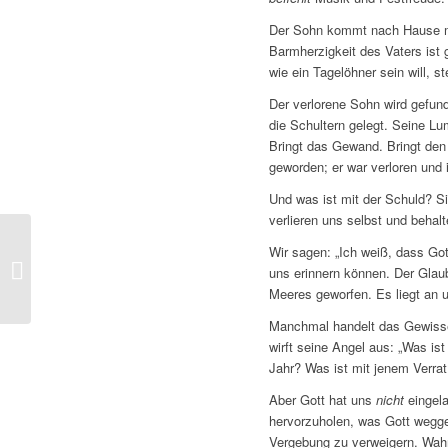
Der Sohn kommt nach Hause mit
Barmherzigkeit des Vaters ist
wie ein Tagelöhner sein will, st
Der verlorene Sohn wird gefun
die Schultern gelegt. Seine L
Bringt das Gewand. Bringt den 
geworden; er war verloren und 
Und was ist mit der Schuld? Si
verlieren uns selbst und behal
Wir sagen: „Ich weiß, dass Gott
Jesus sagt: Kommt zu mir
uns erinnern können. Der Glau
Meeres geworfen. Es liegt an 
Manchmal handelt das Gewissen
wirft seine Angel aus: „Was i
Jahr? Was ist mit jenem Verra
Aber Gott hat uns
nicht
eingela
hervorzuholen, was Gott weggew
Vergebung zu verweigern. Wahr