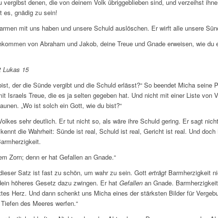
u vergibst denen, die von deinem Volk übriggeblieben sind, und verzeihst ihne
t es, gnädig zu sein!
barmen mit uns haben und unsere Schuld auslöschen. Er wirft alle unsere Sünd
chkommen von Abraham und Jakob, deine Treue und Gnade erweisen, wie du e
t Lukas 15
bist, der die Sünde vergibt und die Schuld erlässt?“ So beendet Micha seine Pr
it Israels Treue, die es ja selten gegeben hat. Und nicht mit einer Liste von
aunen. „Wo ist solch ein Gott, wie du bist?“
lkes sehr deutlich. Er tut nicht so, als wäre ihre Schuld gering. Er sagt nicht
ennt die Wahrheit: Sünde ist real, Schuld ist real, Gericht ist real. Und doch 
Barmherzigkeit.
inem Zorn; denn er hat Gefallen an Gnade.“
dieser Satz ist fast zu schön, um wahr zu sein. Gott
erträgt
Barmherzigkeit nic
ndein höheres Gesetz dazu zwingen. Er hat
Gefallen
an Gnade. Barmherzigkeit 
tes Herz. Und dann schenkt uns Micha eines der stärksten Bilder für Vergebu
e Tiefen des Meeres werfen.“