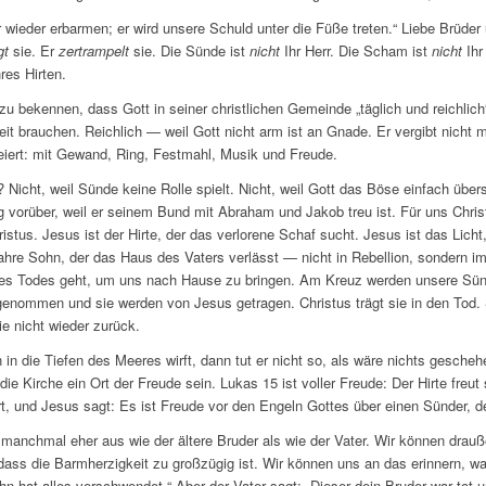
r wieder erbarmen; er wird unsere Schuld unter die Füße treten.“ Liebe Brüde
gt
sie. Er
zertrampelt
sie. Die Sünde ist
nicht
Ihr Herr. Die Scham ist
nicht
Ihr
res Hirten.
 zu bekennen, dass Gott in seiner christlichen Gemeinde „täglich und reichlich
it brauchen. Reichlich — weil Gott nicht arm ist an Gnade. Er vergibt nicht m
feiert: mit Gewand, Ring, Festmahl, Musik und Freude.
icht, weil Sünde keine Rolle spielt. Nicht, weil Gott das Böse einfach übers
 vorüber, weil er seinem Bund mit Abraham und Jakob treu ist. Für uns Chris
istus. Jesus ist der Hirte, der das verlorene Schaf sucht. Jesus ist das Lich
wahre Sohn, der das Haus des Vaters verlässt — nicht in Rebellion, sondern 
s Todes geht, um uns nach Hause zu bringen. Am Kreuz werden unsere Sünde
genommen und sie werden von Jesus getragen. Christus trägt sie in den Tod. 
ie nicht wieder zurück.
n die Tiefen des Meeres wirft, dann tut er nicht so, als wäre nichts gescheh
ie Kirche ein Ort der Freude sein. Lukas 15 ist voller Freude: Der Hirte freut s
ert, und Jesus sagt: Es ist Freude vor den Engeln Gottes über einen Sünder, d
 manchmal eher aus wie der ältere Bruder als wie der Vater. Wir können drau
dass die Barmherzigkeit zu großzügig ist. Wir können uns an das erinnern, wa
n hat alles verschwendet.“ Aber der Vater sagt: „Dieser dein Bruder war tot u