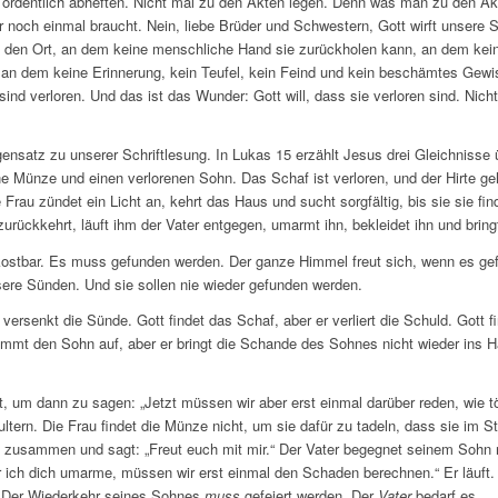
t ordentlich abheften. Nicht mal zu den Akten legen. Denn was man zu den Akten
r noch einmal braucht. Nein, liebe Brüder und Schwestern, Gott wirft unsere S
 An den Ort, an dem keine menschliche Hand sie zurückholen kann, an dem ke
, an dem keine Erinnerung, kein Teufel, kein Feind und kein beschämtes Gewi
ind verloren. Und das ist das Wunder: Gott will, dass sie verloren sind. Nicht
gensatz zu unserer Schriftlesung. In Lukas 15 erzählt Jesus drei Gleichnisse ü
ne Münze und einen verlorenen Sohn. Das Schaf ist verloren, und der Hirte geh
 Frau zündet ein Licht an, kehrt das Haus und sucht sorgfältig, bis sie sie find
zurückkehrt, läuft ihm der Vater entgegen, umarmt ihn, bekleidet ihn und brin
 kostbar. Es muss gefunden werden. Der ganze Himmel freut sich, wenn es gef
sere Sünden. Und sie sollen nie wieder gefunden werden.
versenkt die Sünde. Gott findet das Schaf, aber er verliert die Schuld. Gott fi
immt den Sohn auf, aber er bringt die Schande des Sohnes nicht wieder ins H
t, um dann zu sagen: „Jetzt müssen wir aber erst einmal darüber reden, wie tö
ltern. Die Frau findet die Münze nicht, um sie dafür zu tadeln, dass sie im Sta
zusammen und sagt: „Freut euch mit mir.“ Der Vater begegnet seinem Sohn 
r ich dich umarme, müssen wir erst einmal den Schaden berechnen.“ Er läuft. E
 Der Wiederkehr seines Sohnes
muss
gefeiert werden. Der
Vater
bedarf es.