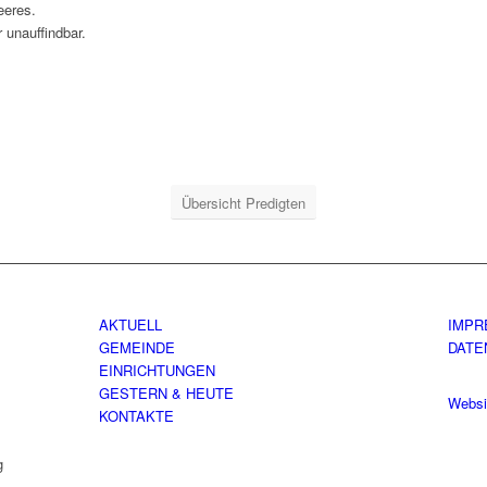
eeres.
 unauffindbar.
Übersicht Predigten
AKTUELL
IMPR
GEMEINDE
DATE
EINRICHTUNGEN
GESTERN & HEUTE
Websi
KONTAKTE
g