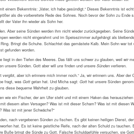
 einem Bekenntnis: „Vater, ich habe gesündigt.“ Dieses Bekenntnis ist echt.
 größer als die vorbereitete Rede des Sohnes. Noch bevor der Sohn zu Ende 
ellt der Vater ihn wieder als Sohn her.
den. Aber seine Sünden werden ihm nicht wieder zurückgegeben. Seine Sünde
umpen werden nicht eingerahmt und im Speisezimmer aufgehängt als bleibende 
Ring. Bringt die Schuhe. Schlachtet das gemästete Kalb. Mein Sohn war tot u
ist gefunden worden.
e liegt in den Tiefen des Meeres. Das fällt uns schwer zu glauben, weil
wir
mei
ten unsere Sünden. Gott aber will
uns
finden und unsere
Sünden
verlieren.
 vergibt, aber ich erinnere mich immer noch.“ Ja, wir erinnern uns. Aber der 
be fragt, was
Gott
getan hat. Und Micha sagt:
Gott
hat unsere Sünden genomm
uns diese
bequeme
Wahrheit zu glauben.
 wie ein Fischer, der am Ufer steht und mit einem Haken das herausziehen w
st mit diesem alten Versagen? Was ist mit dieser Scham? Was ist mit diesen 
t? Was ist mit jener Schwäche?“
den, nach vergebenen Sünden zu fischen. Es gibt keinen heiligen Dienst, der 
orfen hat. Es ist keine geistliche Reife, nach der alten Schuld zu tauchen. 
e Buße bringt die Sünde zu Gott. Falsche Schuldgefühle versuchen, sie Go