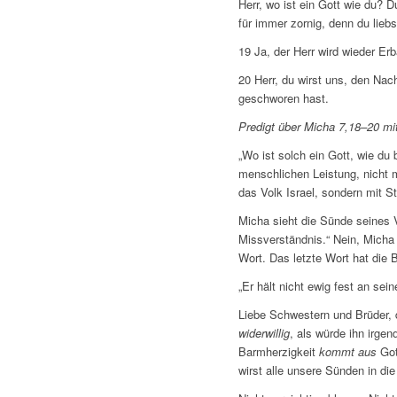
Herr, wo ist ein Gott wie du? D
für immer zornig, denn du liebs
19 Ja, der Herr wird wieder Er
20 Herr, du wirst uns, den Na
geschworen hast.
Predigt über Micha 7,18–20 mi
„Wo ist solch ein Gott, wie du 
menschlichen Leistung, nicht m
das Volk Israel, sondern mit St
Micha sieht die Sünde seines Vo
Missverständnis.“ Nein, Micha k
Wort. Das letzte Wort hat die 
„Er hält nicht ewig fest an se
Liebe Schwestern und Brüder, 
widerwillig
, als würde ihn irge
Barmherzigkeit
kommt aus
Got
wirst alle unsere Sünden in di