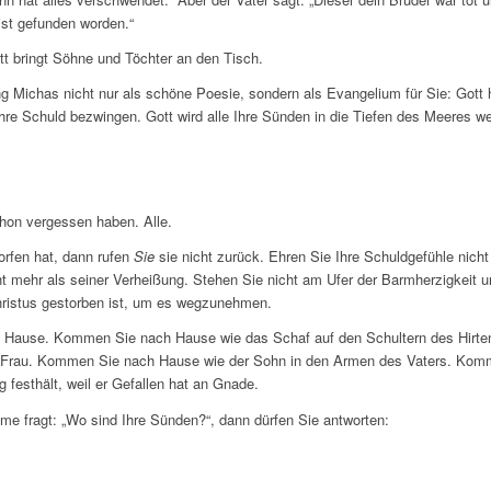
ist gefunden worden.“
tt bringt Söhne und Töchter an den Tisch.
g Michas nicht nur als schöne Poesie, sondern als Evangelium für Sie: Gott 
Ihre Schuld bezwingen. Gott wird alle Ihre Sünden in die Tiefen des Meeres we
schon vergessen haben. Alle.
orfen hat, dann rufen
Sie
sie nicht zurück. Ehren Sie Ihre Schuldgefühle nich
t mehr als seiner Verheißung. Stehen Sie nicht am Ufer der Barmherzigkeit u
hristus gestorben ist, um es wegzunehmen.
 Hause. Kommen Sie nach Hause wie das Schaf auf den Schultern des Hirt
r Frau. Kommen Sie nach Hause wie der Sohn in den Armen des Vaters. Ko
g festhält, weil er Gefallen hat an Gnade.
e fragt: „Wo sind Ihre Sünden?“, dann dürfen Sie antworten: