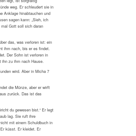
 legt, ist sorgfältig
ünde weg. Er schleudert sie in
ine Anklage hinabtauchen und
ssen sagen kann: „Sieh, ich
 mal Gott soll sich daran
ber das, was verloren ist: ein
t ihm nach, bis er es findet.
et. Der Sohn ist verloren in
gt ihn zu ihm nach Hause.
unden wird. Aber in Micha 7
ndet die Münze, aber er wirft
aus zurück. Das ist das
richt du gewesen bist.“ Er legt
ub lag. Sie ruft ihre
nicht mit einem Schuldbuch in
r küsst. Er kleidet. Er