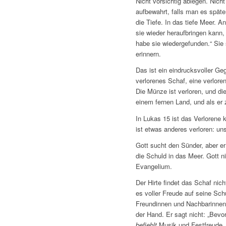
Nicht vorsichtig ablegen. Nich
aufbewahrt, falls man es späte
die Tiefe. In das tiefe Meer.
sie wieder heraufbringen kann
habe sie wiedergefunden.“ Sie s
erinnern.
Das ist ein eindrucksvoller Ge
verlorenes Schaf, eine verlore
Die Münze ist verloren, und die
einem fernen Land, und als er 
In Lukas 15 ist das Verlorene
ist etwas anderes verloren: un
Gott sucht den Sünder, aber er 
die Schuld in das Meer. Gott n
Evangelium.
Der Hirte findet das Schaf nich
es voller Freude auf seine Schu
Freundinnen und Nachbarinnen 
der Hand. Er sagt nicht: „Bevo
befiehlt
Musik und Festfreude.