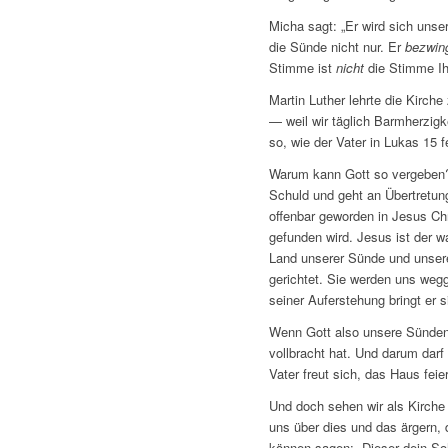
Micha sagt: „Er wird sich unse
die Sünde nicht nur. Er
bezwin
Stimme ist
nicht
die Stimme Ih
Martin Luther lehrte die Kirche
— weil wir täglich Barmherzigke
so, wie der Vater in Lukas 15 
Warum kann Gott so vergeben? N
Schuld und geht an Übertretung
offenbar geworden in Jesus Chr
gefunden wird. Jesus ist der 
Land unserer Sünde und unsere
gerichtet. Sie werden uns weg
seiner Auferstehung bringt er s
Wenn Gott also unsere Sünden i
vollbracht hat. Und darum darf d
Vater freut sich, das Haus fei
Und doch sehen wir als Kirche
uns über dies und das ärgern, 
können sagen: „Dieser dein Soh