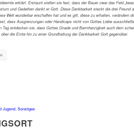
ernte erklärt. Erstaunt stellen sie fest, dass der Bauer zwar das Feld „bea
tum und Gedeihen dankt er Gott. Diese Dankbarkeit steckt die drei Freund a
ese Welt wunderbar erschaffen hat und es gilt, diese zu erhalten, verändern di
e fest, dass Ausgrenzungen oder Handicaps nicht von Gottes Liebe ausschließ
n Tag entdecken sie, dass Gottes Gnade und Barmherzigkeit auch dem schein
 über die Ernte hin zu einer Grundhaltung der Dankbarkeit Gott gegenüber.
ne
nd Jugend
,
Sonstiges
NGSORT