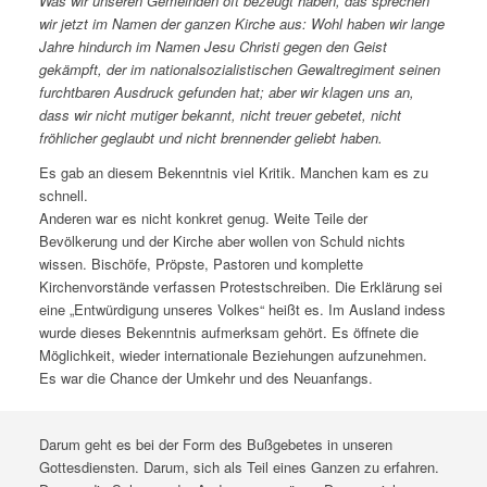
Was wir unseren Gemeinden oft bezeugt haben, das sprechen
wir jetzt im Namen der ganzen Kirche aus: Wohl haben wir lange
Jahre hindurch im Namen Jesu Christi gegen den Geist
gekämpft, der im nationalsozialistischen Gewaltregiment seinen
furchtbaren Ausdruck gefunden hat; aber wir klagen uns an,
dass wir nicht mutiger bekannt, nicht treuer gebetet, nicht
fröhlicher geglaubt und nicht brennender geliebt haben.
Es gab an diesem Bekenntnis viel Kritik. Manchen kam es zu
schnell.
Anderen war es nicht konkret genug. Weite Teile der
Bevölkerung und der Kirche aber wollen von Schuld nichts
wissen. Bischöfe, Pröpste, Pastoren und komplette
Kirchenvorstände verfassen Protestschreiben. Die Erklärung sei
eine „Entwürdigung unseres Volkes“ heißt es. Im Ausland indess
wurde dieses Bekenntnis aufmerksam gehört. Es öffnete die
Möglichkeit, wieder internationale Beziehungen aufzunehmen.
Es war die Chance der Umkehr und des Neuanfangs.
Darum geht es bei der Form des Bußgebetes in unseren
Gottesdiensten. Darum, sich als Teil eines Ganzen zu erfahren.