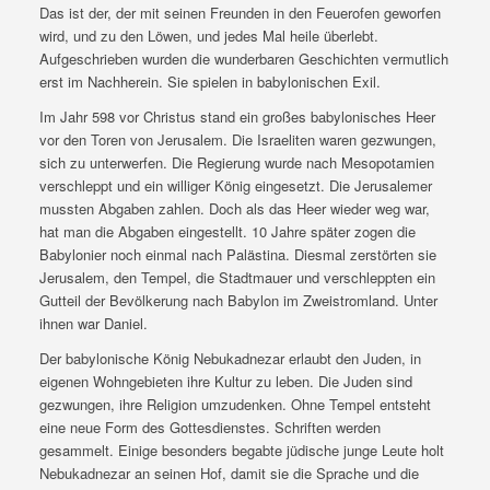
Das ist der, der mit seinen Freunden in den Feuerofen geworfen
wird, und zu den Löwen, und jedes Mal heile überlebt.
Aufgeschrieben wurden die wunderbaren Geschichten vermutlich
erst im Nachherein. Sie spielen in babylonischen Exil.
Im Jahr 598 vor Christus stand ein großes babylonisches Heer
vor den Toren von Jerusalem. Die Israeliten waren gezwungen,
sich zu unterwerfen. Die Regierung wurde nach Mesopotamien
verschleppt und ein williger König eingesetzt. Die Jerusalemer
mussten Abgaben zahlen. Doch als das Heer wieder weg war,
hat man die Abgaben eingestellt. 10 Jahre später zogen die
Babylonier noch einmal nach Palästina. Diesmal zerstörten sie
Jerusalem, den Tempel, die Stadtmauer und verschleppten ein
Gutteil der Bevölkerung nach Babylon im Zweistromland. Unter
ihnen war Daniel.
Der babylonische König Nebukadnezar erlaubt den Juden, in
eigenen Wohngebieten ihre Kultur zu leben. Die Juden sind
gezwungen, ihre Religion umzudenken. Ohne Tempel entsteht
eine neue Form des Gottesdienstes. Schriften werden
gesammelt. Einige besonders begabte jüdische junge Leute holt
Nebukadnezar an seinen Hof, damit sie die Sprache und die