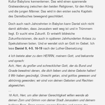
Kultur Babylons kennenlernen. Das wird einen spannende
Gratwanderung zwischen den beiden Religionen, für den König
und die jungen Männer. Das wird in den ersten sechs Kapiteln
des Danielbuches bewegend geschildert.
Doch auch nach Jahrzehnten in Babylon kann Daniel sich nicht
damit abfinden, dass Jerusalem weit weg ist und in Trümmern
liegt. Er sucht eine Zukunft. Er entwirft bildreiche
Zukunftsvisionen, die auch in späteren Jahrhunderten Anlass zu
Spekulationen boten. Und er wendet sich an Gott im Gebet. Ich
lese
Daniel 9, 4-5. 16-19
nach der Luther-Übersetzung:
4 Ich betete aber zu dem HERRN, meinem Gott, und bekannte
und sprach:
Ach, Herr, du großer und schrecklicher Gott, der du Bund und
Gnade bewahrst denen, die dich lieben und deine Gebote halten!
5 Wir haben gesündigt, Unrecht getan, sind gottlos gewesen und
abtrünnig geworden; wir sind von deinen Geboten und Rechten
abgewichen.
…
16 Ach, Herr, um aller deiner Gerechtigkeit willen wende ab
deinen Zorn und Grimm von deiner Stadt Jerusalem und deinem
heiligen Berg. Denn wegen unserer Sünden und wegen der