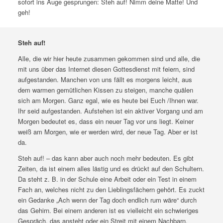
sofort ins Auge gesprungen: Steh auf! Nimm deine Matte! Und
geh!
Steh auf!
Alle, die wir hier heute zusammen gekommen sind und alle, die
mit uns über das Internet diesen Gottesdienst mit feiern, sind
aufgestanden. Manchen von uns fällt es morgens leicht, aus
dem warmen gemütlichen Kissen zu steigen, manche quälen
sich am Morgen. Ganz egal, wie es heute bei Euch /Ihnen war.
Ihr seid aufgestanden. Aufstehen ist ein aktiver Vorgang und am
Morgen bedeutet es, dass ein neuer Tag vor uns liegt. Keiner
weiß am Morgen, wie er werden wird, der neue Tag. Aber er ist
da.
Steh auf! – das kann aber auch noch mehr bedeuten. Es gibt
Zeiten, da ist einem alles lästig und es drückt auf den Schultern.
Da steht z. B. in der Schule eine Arbeit oder ein Test in einem
Fach an, welches nicht zu den Lieblingsfächern gehört. Es zuckt
ein Gedanke „Ach wenn der Tag doch endlich rum wäre“ durch
das Gehirn. Bei einem anderen ist es vielleicht ein schwieriges
Gespräch, das ansteht oder ein Streit mit einem Nachbarn.