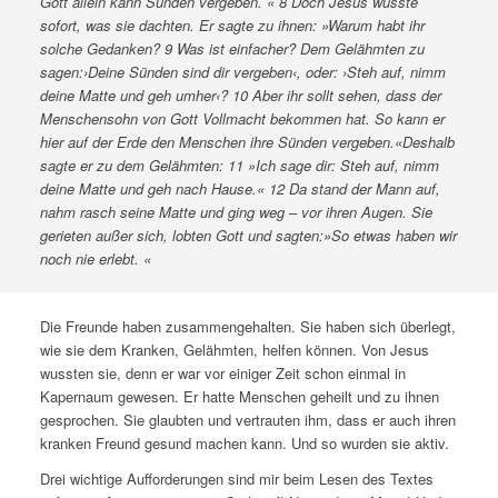
Gott allein kann Sünden vergeben. « 8 Doch Jesus wusste
sofort, was sie dachten. Er sagte zu ihnen: »Warum habt ihr
solche Gedanken? 9 Was ist einfacher? Dem Gelähmten zu
sagen:›Deine Sünden sind dir vergeben‹, oder: ›Steh auf, nimm
deine Matte und geh umher‹? 10 Aber ihr sollt sehen, dass der
Menschensohn von Gott Vollmacht bekommen hat. So kann er
hier auf der Erde den Menschen ihre Sünden vergeben.«Deshalb
sagte er zu dem Gelähmten: 11 »Ich sage dir: Steh auf, nimm
deine Matte und geh nach Hause.« 12 Da stand der Mann auf,
nahm rasch seine Matte und ging weg – vor ihren Augen. Sie
gerieten außer sich, lobten Gott und sagten:»So etwas haben wir
noch nie erlebt. «
Die Freunde haben zusammengehalten. Sie haben sich überlegt,
wie sie dem Kranken, Gelähmten, helfen können. Von Jesus
wussten sie, denn er war vor einiger Zeit schon einmal in
Kapernaum gewesen. Er hatte Menschen geheilt und zu ihnen
gesprochen. Sie glaubten und vertrauten ihm, dass er auch ihren
kranken Freund gesund machen kann. Und so wurden sie aktiv.
Drei wichtige Aufforderungen sind mir beim Lesen des Textes