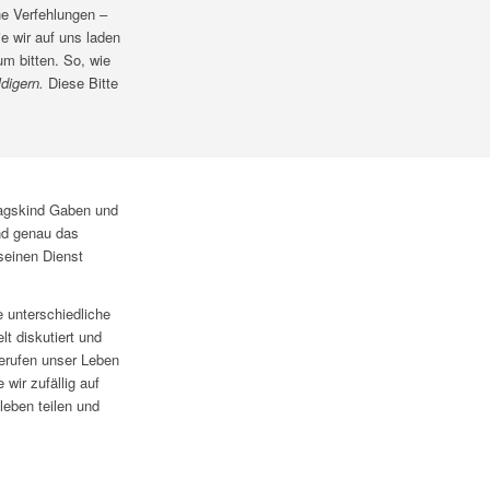
ne Verfehlungen –
ie wir auf uns laden
m bitten. So, wie
digern.
Diese Bitte
tagskind Gaben und
nd genau das
 seinen Dienst
e unterschiedliche
t diskutiert und
gerufen unser Leben
wir zufällig auf
leben teilen und