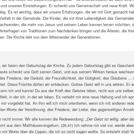
und unseren Einstellungen. Er schenkt uns Gemeinschaft und neue Kraft. Wi
g. Es ist wichtig, dass wir unsere Erfahrungen, die wir mit Gott gemacht hab
ielfalt in der Gemeinde. Die Kinder, die mit ihrer Lebendigkeit das Gemeinde
wachsenden, die mehr von Jesus und seinem Leben kennen lernen möchten, d
Hinterfragen von Traditionen zum Nachdenken bringen und die Älteren, die ihr
en. Die Kirche lebt von dem Miteinander der Generationen.
n, wir feiern den Geburtstag der Kirche. Zu jedem Geburtstag gibt es Geschen
eute schenkt uns Gott seinen Geist, und aus seinem Wirken heraus wachsen
des Friedens, der Geduld, der Freundlichkeit, der Gütigkeit, des Glaubens … 
ief. Diese Früchte dürfen wir entdecken. Gottes Geist will in uns wirken. Er wi
ann ich und kannst Du aus der Kraft des Geistes leben, nicht aus uns selber.
Welt, in der ich, in der wir leben. Es verleiht mir eine neue Haltung und ich sp
mir vorgelebt hat. An ihm will ich mich orientieren, wenn ich mit anderen re
ollen Worte der Versöhnung, des Friedens, der Liebe, des gegenseitigen Ann
ir nicht immer. Wir alle kennen die Redewendung:
„Der Geist ist willig, aber da
mt aus dem Matthäusevangelium. (26,41) Ich nehme mir viel vor, werde aber 
 mir Worte über die Lippen, die ich so nicht sagen wollte. So entsteht statt V