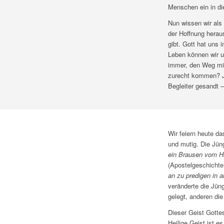
Menschen ein in di
Nun wissen wir als 
der Hoffnung herau
gibt. Gott hat uns 
Leben können wir u
immer, den Weg mit
zurecht kommen? Je
Begleiter gesandt –
Wir feiern heute da
und mutig. Die Jün
ein Brausen vom Hi
(Apostelgeschichte 
an zu predigen in 
veränderte die Jün
gelegt, anderen di
Dieser Geist Gottes
Heilige Geist ist e