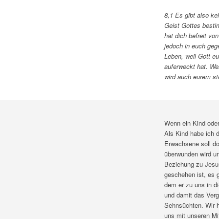
8,1 Es gibt also ke
Geist Gottes besti
hat dich befreit v
jedoch in euch gege
Leben, weil Gott e
auferweckt hat. Wen
wird auch eurem st
Wenn ein Kind oder
Als Kind habe ich 
Erwachsene soll do
überwunden wird un
Beziehung zu Jesus
geschehen ist, es 
dem er zu uns in d
und damit das Ver
Sehnsüchten. Wir h
uns mit unseren Mi