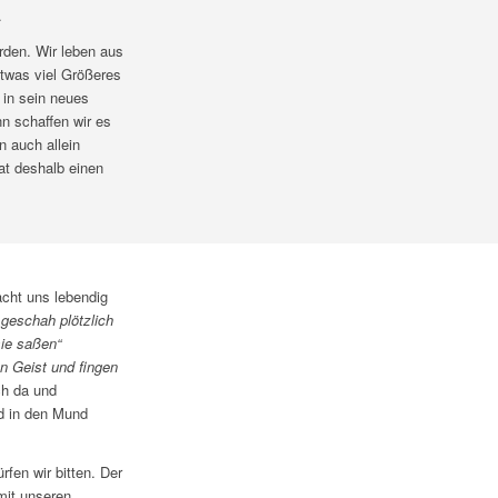
.
urden. Wir leben aus
twas viel Größeres
 in sein neues
n schaffen wir es
n auch allein
at deshalb einen
acht uns lebendig
geschah plötzlich
ie saßen“
en Geist und fingen
ch da und
nd in den Mund
fen wir bitten. Der
mit unseren