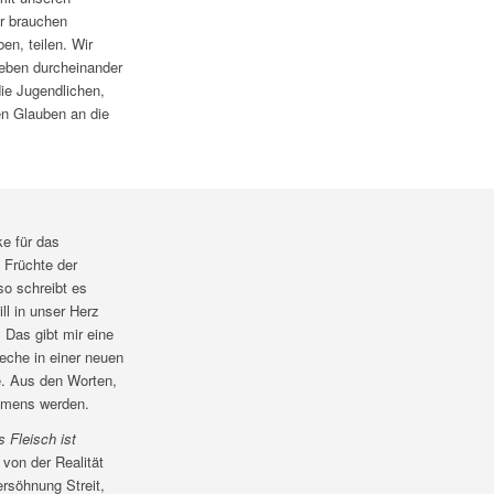
r brauchen
en, teilen. Wir
leben durcheinander
ie Jugendlichen,
en Glauben an die
ke für das
 Früchte der
so schreibt es
ll in unser Herz
 Das gibt mir eine
reche in einer neuen
de. Aus den Worten,
ehmens werden.
s Fleisch ist
von der Realität
ersöhnung Streit,