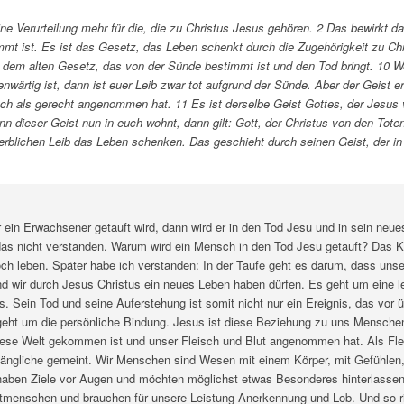
ine Verurteilung mehr für die, die zu Christus Jesus gehören. 2 Das bewirkt 
mmt ist. Es ist das Gesetz, das Leben schenkt durch die Zugehörigkeit zu Ch
on dem alten Gesetz, das von der Sünde bestimmt ist und den Tod bringt. 10 
nwärtig ist, dann ist euer Leib zwar tot aufgrund der Sünde. Aber der Geist er
uch als gerecht angenommen hat. 11 Es ist derselbe Geist Gottes, der Jesus
n dieser Geist nun in euch wohnt, dann gilt: Gott, der Christus von den Tote
erblichen Leib das Leben schenken. Das geschieht durch seinen Geist, der in
 ein Erwachsener getauft wird, dann wird er in den Tod Jesu und in sein neue
das nicht verstanden. Warum wird ein Mensch in den Tod Jesu getauft? Das K
ch leben. Später habe ich verstanden: In der Taufe geht es darum, dass unse
d wir durch Jesus Christus ein neues Leben haben dürfen. Es geht um eine l
. Sein Tod und seine Auferstehung ist somit nicht nur ein Ereignis, das vor 
geht um die persönliche Bindung. Jesus ist diese Beziehung zu uns Mensche
iese Welt gekommen ist und unser Fleisch und Blut angenommen hat. Als Flei
gängliche gemeint. Wir Menschen sind Wesen mit einem Körper, mit Gefühle
aben Ziele vor Augen und möchten möglichst etwas Besonderes hinterlassen.
tmenschen und brauchen für unsere Leistung Anerkennung und Lob. Und so ri