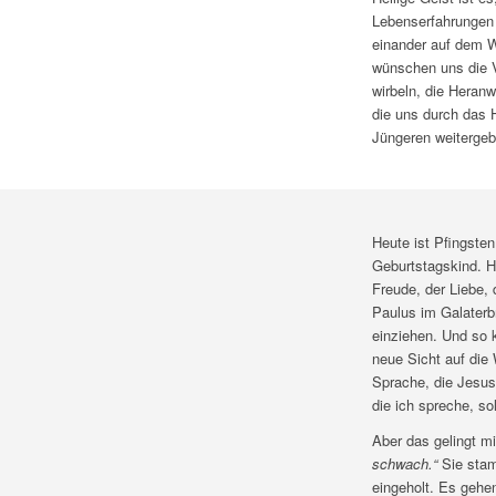
Lebenserfahrungen 
einander auf dem We
wünschen uns die V
wirbeln, die Heran
die uns durch das 
Jüngeren weitergeb
Heute ist Pfingste
Geburtstagskind. H
Freude, der Liebe, 
Paulus im Galaterbr
einziehen. Und so k
neue Sicht auf die 
Sprache, die Jesus 
die ich spreche, s
Aber das gelingt m
schwach.“
Sie stam
eingeholt. Es gehen