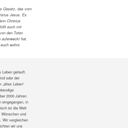
das Gesetz, das vom
ristus Jesus. Es
Wenn Christus
füllt euch mit
 von den Toten
n auferweckt hat,
 euch wohnt.
s Leben getauft.
ind oder der
r „altes Leben“
ebendige
über 2000 Jahren
n eingegangen, in
sch ist die Welt
n, Wünschen und
 Wir vergleichen
chten wir uns