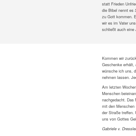
statt Frieden Unfri
die Bibel nennt es
zu Gott kommen. Er
wir es im Vater uns
schließt auch eine
Kommen wir zurück
Geschenke erhält, 
wünsche ich uns, da
nehmen lassen. Jed
Am letzten Wochenen
Menschen beieinand
nachgedacht. Das Mo
mit den Menschen u
der Straße treffen
uns von Gottes Gei
Gabriele v. Dressle