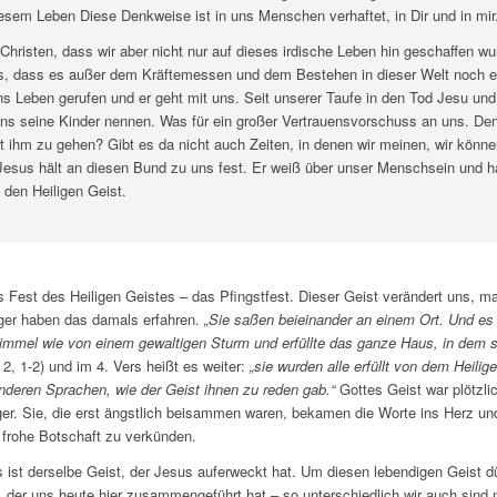
esem Leben Diese Denkweise ist in uns Menschen verhaftet, in Dir und in mir
Christen, dass wir aber nicht nur auf dieses irdische Leben hin geschaffen w
s, dass es außer dem Kräftemessen und dem Bestehen in dieser Welt noch e
ins Leben gerufen und er geht mit uns. Seit unserer Taufe in den Tod Jesu und
ns seine Kinder nennen. Was für ein großer Vertrauensvorschuss an uns. Den
 ihm zu gehen? Gibt es da nicht auch Zeiten, in denen wir meinen, wir könne
sus hält an diesen Bund zu uns fest. Er weiß über unser Menschsein und h
 den Heiligen Geist.
s Fest des Heiligen Geistes – das Pfingstfest. Dieser Geist verändert uns, m
ger haben das damals erfahren.
„Sie saßen beieinander an einem Ort. Und es 
mmel wie von einem gewaltigen Sturm und erfüllte das ganze Haus, in dem s
2, 1-2) und im 4. Vers heißt es weiter:
„
sie wurden alle erfüllt von dem Heilig
anderen Sprachen, wie der Geist ihnen zu reden gab.“
Gottes Geist war plötzli
ger. Sie, die erst ängstlich beisammen waren, bekamen die Worte ins Herz u
e frohe Botschaft zu verkünden.
 ist derselbe Geist, der Jesus auferweckt hat. Um diesen lebendigen Geist dür
s, der uns heute hier zusammengeführt hat – so unterschiedlich wir auch sind 