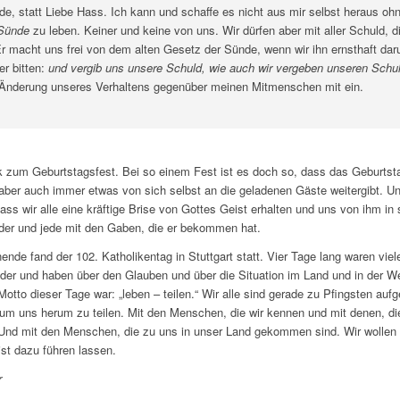
ede, statt Liebe Hass. Ich kann und schaffe es nicht aus mir selbst heraus oh
Sünde
zu leben. Keiner und keine von uns. Wir dürfen aber mit aller Schuld, d
 macht uns frei von dem alten Gesetz der Sünde, wenn wir ihn ernsthaft daru
er bitten:
und vergib uns unsere Schuld, wie auch wir vergeben unseren Schul
 Änderung unseres Verhaltens gegenüber meinen Mitmenschen mit ein.
 zum Geburtstagsfest. Bei so einem Fest ist es doch so, dass das Geburts
aber auch immer etwas von sich selbst an die geladenen Gäste weitergibt. U
ss wir alle eine kräftige Brise von Gottes Geist erhalten und uns von ihm in
er und jede mit den Gaben, die er bekommen hat.
de fand der 102. Katholikentag in Stuttgart statt. Vier Tage lang waren viel
er und haben über den Glauben und über die Situation im Land und in der Wel
tto dieser Tage war: „leben – teilen.“ Wir alle sind gerade zu Pfingsten auf
m uns herum zu teilen. Mit den Menschen, die wir kennen und mit denen, die 
. Und mit den Menschen, die zu uns in unser Land gekommen sind. Wir wollen 
st dazu führen lassen.
r