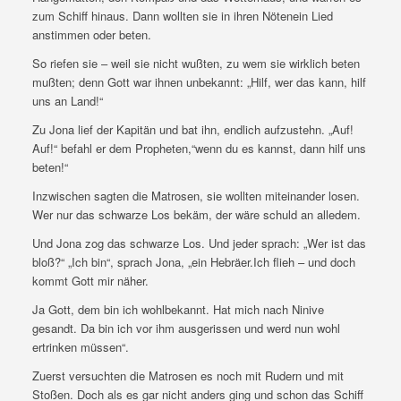
zum Schiff hinaus. Dann wollten sie in ihren Nötenein Lied
anstimmen oder beten.
So riefen sie – weil sie nicht wußten, zu wem sie wirklich beten
mußten; denn Gott war ihnen unbekannt: „Hilf, wer das kann, hilf
uns an Land!“
Zu Jona lief der Kapitän und bat ihn, endlich aufzustehn. „Auf!
Auf!“ befahl er dem Propheten,“wenn du es kannst, dann hilf uns
beten!“
Inzwischen sagten die Matrosen, sie wollten miteinander losen.
Wer nur das schwarze Los bekäm, der wäre schuld an alledem.
Und Jona zog das schwarze Los. Und jeder sprach: „Wer ist das
bloß?“ „Ich bin“, sprach Jona, „ein Hebräer.Ich flieh – und doch
kommt Gott mir näher.
Ja Gott, dem bin ich wohlbekannt. Hat mich nach Ninive
gesandt. Da bin ich vor ihm ausgerissen und werd nun wohl
ertrinken müssen“.
Zuerst versuchten die Matrosen es noch mit Rudern und mit
Stoßen. Doch als es gar nicht anders ging und schon das Schiff