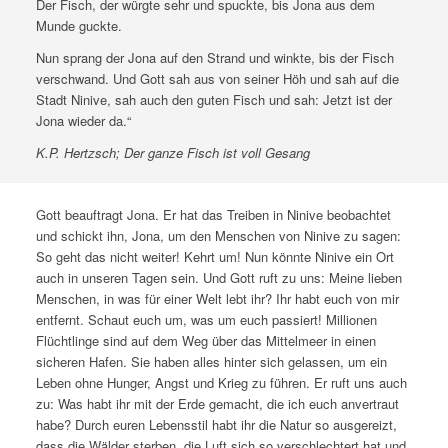
Der Fisch, der würgte sehr und spuckte, bis Jona aus dem
Munde guckte.
Nun sprang der Jona auf den Strand und winkte, bis der Fisch
verschwand. Und Gott sah aus von seiner Höh und sah auf die
Stadt Ninive, sah auch den guten Fisch und sah: Jetzt ist der
Jona wieder da.“
K.P. Hertzsch; Der ganze Fisch ist voll Gesang
Gott beauftragt Jona. Er hat das Treiben in Ninive beobachtet
und schickt ihn, Jona, um den Menschen von Ninive zu sagen:
So geht das nicht weiter! Kehrt um! Nun könnte Ninive ein Ort
auch in unseren Tagen sein. Und Gott ruft zu uns: Meine lieben
Menschen, in was für einer Welt lebt ihr? Ihr habt euch von mir
entfernt. Schaut euch um, was um euch passiert! Millionen
Flüchtlinge sind auf dem Weg über das Mittelmeer in einen
sicheren Hafen. Sie haben alles hinter sich gelassen, um ein
Leben ohne Hunger, Angst und Krieg zu führen. Er ruft uns auch
zu: Was habt ihr mit der Erde gemacht, die ich euch anvertraut
habe? Durch euren Lebensstil habt ihr die Natur so ausgereizt,
dass die Wälder sterben, die Luft sich so verschlechtert hat und