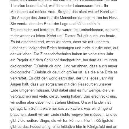
Tierarten bedroht sind, weil ihnen der Lebensraum fehlt. Ihr
Menschen auf meiner Erde. So geht das nicht weiter! Kehrt um!
Die Ansage des Jona traf die Menschen damals mitten ins Herz.
Sie verstanden den Ernst der Lage und hüllten sich in
Trauerkleider und fasteten. Sie waren fest entschlossen, so nicht
mehr weiter zu leben. Kehrt um! Dieser Ruf gilt auch uns heute.
Es ist erschreckend, wenn wir hören, dass wir mit unserem
Lebensstil locker drei Erden benötigen und nicht nur die eine, auf
der wir leben. Die Zinzendorfschulen haben im vorletzten Jahr
ein Projekt auf dem Schulhof durchgeführt, bei dem es um ihren
ökologischen Fußabdruck ging. Und wir ahnen, dass auch unser
ökologische Fußabdruck deutlich größer ist, als die eine Erde es
verkraftet. Es gibt den world earth day, der uns jedes Jahr vor
Augen hält, dass wir sorgsamer mit den Ressourcen unserer
Erde umgehen müssen. Und dabei sind es nur wenige, die viel
verbrauchen und viele, die zu wenig haben. Das erschreckt uns,
wir sollen aber dabei nicht stehen bleiben. Unser Handeln ist
gefragt. Ein Schritt wäre nur das zu kaufen, was wir dringend
brauchen, damit wir am Ende nichts wegwerfen müssen. Und es
gibt viele weitere Dinge, die wir tun können. Hier in Königsfeld
gibt es das Foodsharing, eine Initiative hier in Königsfeld und an