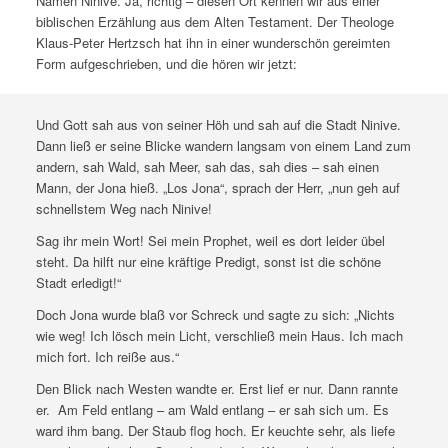
Namen Ninive. Ja, richtig – diesen Ort kennen wir aus einer
biblischen Erzählung aus dem Alten Testament. Der Theologe
Klaus-Peter Hertzsch hat ihn in einer wunderschön gereimten
Form aufgeschrieben, und die hören wir jetzt:
Und Gott sah aus von seiner Höh und sah auf die Stadt Ninive.
Dann ließ er seine Blicke wandern langsam von einem Land zum
andern, sah Wald, sah Meer, sah das, sah dies – sah einen
Mann, der Jona hieß. „Los Jona“, sprach der Herr, „nun geh auf
schnellstem Weg nach Ninive!
Sag ihr mein Wort! Sei mein Prophet, weil es dort leider übel
steht. Da hilft nur eine kräftige Predigt, sonst ist die schöne
Stadt erledigt!“
Doch Jona wurde blaß vor Schreck und sagte zu sich: „Nichts
wie weg! Ich lösch mein Licht, verschließ mein Haus. Ich mach
mich fort. Ich reiße aus.“
Den Blick nach Westen wandte er. Erst lief er nur. Dann rannte
er. Am Feld entlang – am Wald entlang – er sah sich um. Es
ward ihm bang. Der Staub flog hoch. Er keuchte sehr, als liefe