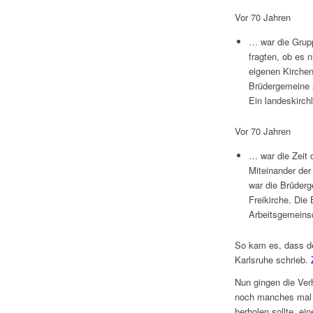
Vor 70 Jahren
… war die Grupp
fragten, ob es 
eigenen Kirchen
Brüdergemeine a
Ein landeskirchl
Vor 70 Jahren
… war die Zeit
Miteinander de
war die Brüderg
Freikirche. Die
Arbeitsgemeinsc
So kam es, dass de
Karlsruhe schrieb.
Nun gingen die Ver
noch manches mal g
herholen sollte, ei