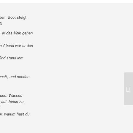
dem Boot steigt.
33
s er das Volk gehen
am Abend war er dort
ind stand ihm
nst!, und schrien
f dem Wasser.
 auf Jesus zu.
!
er, warum hast du