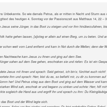
 ins Unbekannte. So wie damals Petrus, als er mitten in Nacht und Sturm aus 
igttext des heutigen 4. Sonntag vor der Passionszeit aus Matthaus 14, 22 – 
b Jesus seine Jünger, in das Boot zu steigen und vor ihm hinüberzufahren, bi
olk hatte gehen lassen, [a]stieg er allein auf einen Berg, um zu beten. Und 
r schon weit vom Land entfernt und kam in Not durch die Wellen; denn der W
rten Nachtwache kam Jesus zu ihnen und ging auf dem See.
 Jünger sahen auf dem See gehen, erschraken sie und riefen: Es ist ein Gespe
dete Jesus mit ihnen und sprach: Seid getrost, ich bin’s; fürchtet euch nicht!
ortete ihm und sprach: Herr, bist du es, so befiehl mir, zu dir zu kommen au
 Komm her! Und Petrus stieg aus dem Boot und ging auf dem Wasser und kam
starken Wind sah, erschrak er und begann zu sinken und schrie: Herr, hilf mir
kte sogleich die Hand aus und ergriff ihn und sprach zu ihm: Du Kleingläubig
n das Boot und der Wind legte sich.
 waren, fielen vor ihm nieder und sprachen: Du bist wahrhaftig Gottes Sohn!