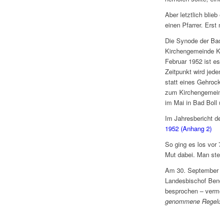
Aber letztlich bli
einen Pfarrer. Erst
Die Synode der Bad
Kirchengemeinde Kö
Februar 1952 ist es
Zeitpunkt wird jede
statt eines Gehro
zum Kirchengemeind
im Mai in Bad Boll 
Im Jahresbericht d
1952 (Anhang 2)
So ging es los vor
Mut dabei. Man ste
Am 30. September 1
Landesbischof Bend
besprochen – verme
genommene Regelun