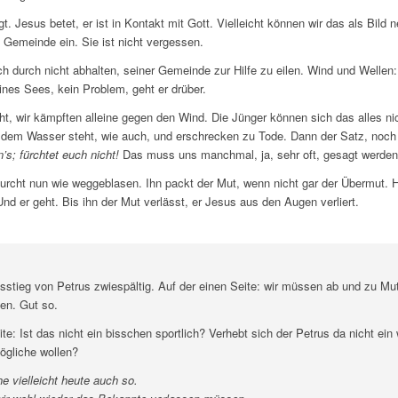
t. Jesus betet, er ist in Kontakt mit Gott. Vielleicht können wir das als Bild
ne Gemeinde ein. Sie ist nicht vergessen.
h durch nicht abhalten, seiner Gemeinde zur Hilfe zu eilen. Wind und Wellen:
ines Sees, kein Problem, geht er drüber.
ht, wir kämpften alleine gegen den Wind. Die Jünger können sich das alles nic
f dem Wasser steht, wie auch, und erschrecken zu Tode. Dann der Satz, noc
n’s; fürchtet euch nicht!
Das muss uns manchmal, ja, sehr oft, gesagt werden
Furcht nun wie weggeblasen. Ihn packt der Mut, wenn nicht gar der Übermut. Her
er geht. Bis ihn der Mut verlässt, er Jesus aus den Augen verliert.
usstieg von Petrus zwiespältig. Auf der einen Seite: wir müssen ab und zu M
gen. Gut so.
te: Ist das nicht ein bisschen sportlich? Verhebt sich der Petrus da nicht e
ögliche wollen?
he vielleicht heute auch so.