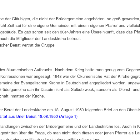
e der Gläubigen, die nicht der Brüdergemeine angehörten, so groß geworden,
nicht Zeit sei für eine eigene Gemeinde, mit einem eigenen Pfarrer und viellei
gebäude. Es gab schon seit den 30er-Jahren eine Übereinkunft, dass das Pfa
uch die Mitglieder der Landeskirche betreut.
icher Beirat vertrat die Gruppe.
 des ökumenischen Aufbruchs. Nach dem Krieg hatte man genug vom Gegene
r Konfessionen war angesagt. 1948 war der Ökumenische Rat der Kirche gegr
emeine der Evangelischen Kirche in Deutschland angegliedert worden, ungewö
 Brüdergemeine sah ihr Dasein nicht als Selbstzweck, sondern als Dienst- und
haft inmitten der Kirche.
r Berat der Landeskirche am 18. August 1950 folgenden Brief an den Oberkir
Zitat aus Brief Beirat 18.08.1950 (Anlage 1)
handlungen zwischen der Brüdergemeine und der Landeskirche los. Auch in K
estritten über die Frage, ob man nicht doch diesen oder jenen Pfarrer als La
nen, der einem politisch oder glaubensmäßig näher stand.