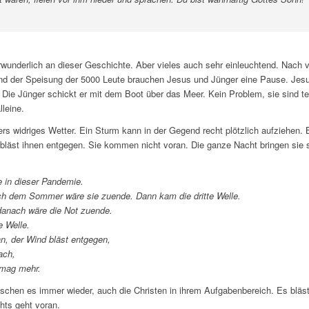
wunderlich an dieser Geschichte. Aber vieles auch sehr einleuchtend. Nach 
d der Speisung der 5000 Leute brauchen Jesus und Jünger eine Pause. Jesu
Die Jünger schickt er mit dem Boot über das Meer. Kein Problem, sie sind tei
leine.
ers widriges Wetter. Ein Sturm kann in der Gegend recht plötzlich aufziehen.
d bläst ihnen entgegen. Sie kommen nicht voran. Die ganze Nacht bringen sie
e in dieser Pandemie.
ch dem Sommer wäre sie zuende. Dann kam die dritte Welle.
danach wäre die Not zuende.
e Welle.
an, der Wind bläst entgegen,
ach,
mag mehr.
schen es immer wieder, auch die Christen in ihrem Aufgabenbereich. Es bläs
hts geht voran.