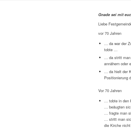
Gnade sei mit eu
Liebe Festgemeind
vor 70 Jahren
… da war der Zw
tobte …
… da stritt man
annähern oder eh
… da hielt der K
Positionierung 
Vor 70 Jahren
… tobte in den 
… beäugten sich
… fragte man si
… stritt man si
die Kirche nich