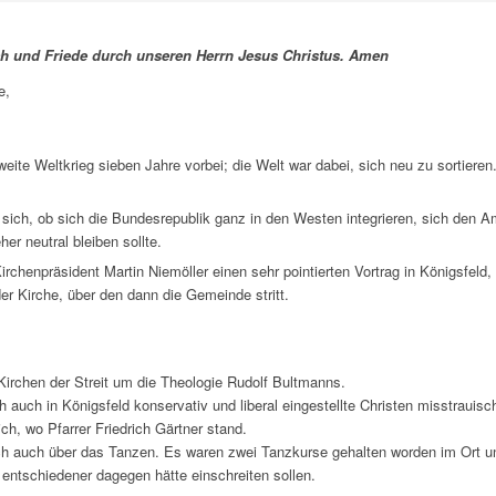
ch und Friede durch unseren Herrn Jesus Christus. Amen
e,
eite Weltkrieg sieben Jahre vorbei; die Welt war dabei, sich neu zu sortieren
 sich, ob sich die Bundesrepublik ganz in den Westen integrieren, sich den A
er neutral bleiben sollte.
irchenpräsident Martin Niemöller einen sehr pointierten Vortrag in Königsfeld, 
der Kirche, über den dann die Gemeinde stritt.
Kirchen der Streit um die Theologie Rudolf Bultmanns.
 auch in Königsfeld konservativ und liberal eingestellte Christen misstrauisc
ch, wo Pfarrer Friedrich Gärtner stand.
ch auch über das Tanzen. Es waren zwei Tanzkurse gehalten worden im Ort u
t entschiedener dagegen hätte einschreiten sollen.