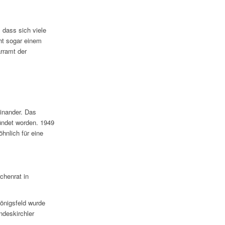
 dass sich viele
cht sogar einem
rramt der
inander. Das
ündet worden. 1949
hnlich für eine
chenrat in
önigsfeld wurde
ndeskirchler