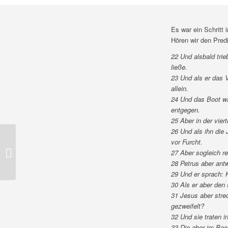
Es war ein Schritt
Hören wir den Pred
22 Und alsbald trie
ließe.
23 Und als er das V
allein.
24 Und das Boot wa
entgegen.
25 Aber in der vie
26 Und als ihn die
vor Furcht.
Glanz aus der Ewigkeit
27 Aber sogleich re
28 Petrus aber antw
29 Und er sprach:
30 Als er aber den 
31 Jesus aber strec
gezweifelt?
32 Und sie traten i
33 Die aber im Boot