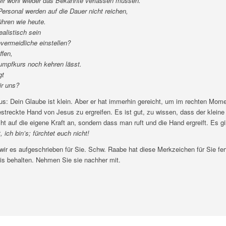
ir wohl wieder das Bekannte verlassen müssen.
ersonal werden auf die Dauer nicht reichen,
ühren wie heute.
ealistisch sein
vermeidliche einstellen?
ffen,
umpfkurs noch kehren lässt.
gt
ir uns?
us: Dein Glaube ist klein. Aber er hat immerhin gereicht, um im rechten Mome
streckte Hand von Jesus zu ergreifen. Es ist gut, zu wissen, dass der kleine
 auf die eigene Kraft an, sondern dass man ruft und die Hand ergreift. Es gi
, ich bin’s; fürchtet euch nicht!
 wir es aufgeschrieben für Sie. Schw. Raabe hat diese Merkzeichen für Sie fe
is behalten. Nehmen Sie sie nachher mit.