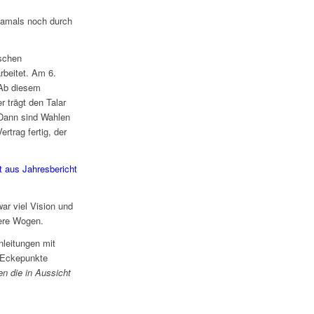
 damals noch durch
ischen
rbeitet. Am 6.
 Ab diesem
 trägt den Talar
Dann sind Wahlen
trag fertig, der
at aus Jahresbericht
ar viel Vision und
here Wogen.
leitungen mit
e Eckepunkte
n die in Aussicht