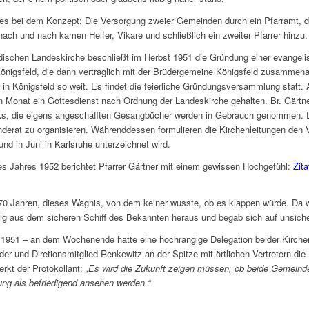
eb es bei dem Konzept: Die Versorgung zweier Gemeinden durch ein Pfarramt,
 nach und nach kamen Helfer, Vikare und schließlich ein zweiter Pfarrer hinzu.
ischen Landeskirche beschließt im Herbst 1951 die Gründung einer evangel
nigsfeld, die dann vertraglich mit der Brüdergemeine Königsfeld zusammena
 in Königsfeld so weit. Es findet die feierliche Gründungsversammlung statt.
n Monat ein Gottesdienst nach Ordnung der Landeskirche gehalten. Br. Gärtner
cks, die eigens angeschafften Gesangbücher werden in Gebrauch genommen. 
erat zu organisieren. Währenddessen formulieren die Kirchenleitungen den Ver
und in Juni in Karlsruhe unterzeichnet wird.
es Jahres 1952 berichtet Pfarrer Gärtner mit einem gewissen Hochgefühl:
Zit
 70 Jahren, dieses Wagnis, von dem keiner wusste, ob es klappen würde. Da w
ig aus dem sicheren Schiff des Bekannten heraus und begab sich auf unsic
951 – an dem Wochenende hatte eine hochrangige Delegation beider Kirchen
er und Diretionsmitglied Renkewitz an der Spitze mit örtlichen Vertretern di
rkt der Protokollant:
„Es wird die Zukunft zeigen müssen, ob beide Gemeinde
g als befriedigend ansehen werden.“