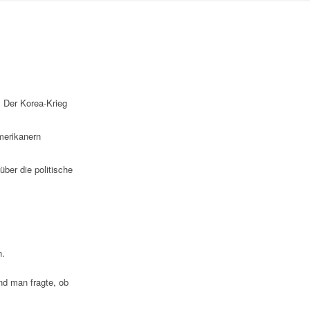
. Der Korea-Krieg
merikanern
über die politische
h.
nd man fragte, ob