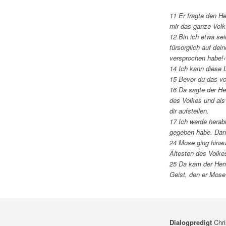
11 Er fragte den H
mir das ganze Volk
12 Bin ich etwa se
fürsorglich auf dei
versprochen habe!
14 Ich kann diese L
15 Bevor du das vo
16 Da sagte der He
des Volkes und als
dir aufstellen.
17 Ich werde herabk
gegeben habe. Dann
24 Mose ging hinau
Ältesten des Volkes
25 Da kam der Herr
Geist, den er Mose 
Dialogpredigt
Chri