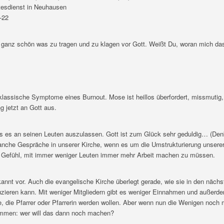
esdienst in Neuhausen
-22
 ganz schön was zu tragen und zu klagen vor Gott. Weißt Du, woran mich das
klassische Symptome eines Burnout. Mose ist heillos überfordert, missmutig, 
 jetzt an Gott aus.
s es an seinen Leuten auszulassen. Gott ist zum Glück sehr geduldig… (De
anche Gespräche in unserer Kirche, wenn es um die Umstrukturierung unsere
Gefühl, mit immer weniger Leuten immer mehr Arbeit machen zu müssen.
nnt vor. Auch die evangelische Kirche überlegt gerade, wie sie in den nächs
zieren kann. Mit weniger Mitgliedern gibt es weniger Einnahmen und außerd
e, die Pfarrer oder Pfarrerin werden wollen. Aber wenn nun die Wenigen noc
men: wer will das dann noch machen?