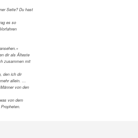
ner Seite? Du hast
rag es so
 Vorfahren
tansehen.«
n dir als Älteste
sich zusammen mit
 den ich dir
mehr allein. …
0 Männer von den
etwas von dem
e Propheten.