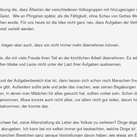
ösung die, dass Ältesten der verschiedenen Volksgruppen mit hinzugezogen 
ist. Wie an Pfingsten später, als die Fähigkeit, ohne Scheu von Gottes We
iehen wurde. Für uns heute ist die Idee nicht ganz neu, dass Aufgaben der Ve
eit verteilt werden.
 klagen aber auch, dass sie nicht immer mehr übernehmen können.
le, die mit viele Freude ihren Teil an der kirchlichen Arbeit übernehmen. Es 
ten bliebe und Leute nicht unter der Last ihrer Aufgaben ausbrennen.
nd der Aufgabenbereich klar ist, dann lassen sich schon noch Menschen fi
iter gibt. Außerdem sollte jede und jeder das machen, was seinen Begabungen
ten, in denen man Mädchen für alles gesucht hat, sollten vorbei sein. Schon 
enommen, Mose konnte auch nicht alles, vor allem nicht gut reden, darum ha
 bekommen, der konnte das.
wer fiel, seine Alleinstellung als Leiter des Volkes zu verlieren? Dinge abg
 abzugeben. Ich kann bei mir selbst immer gut beobachten, welche Dinge ist l
 manchen Bereichen ganz genaue Vorstellungen davon haben, wie etwas am E