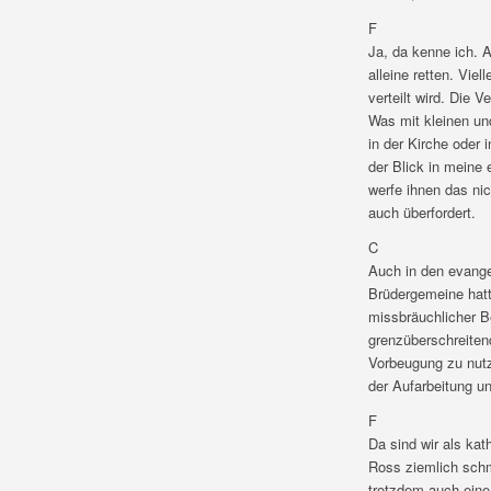
F
Ja, da kenne ich. 
alleine retten. Vie
verteilt wird. Die 
Was mit kleinen un
in der Kirche oder 
der Blick in meine
werfe ihnen das nic
auch überfordert.
C
Auch in den evang
Brüdergemeine hatte
missbräuchlicher B
grenzüberschreiten
Vorbeugung zu nutz
der Aufarbeitung un
F
Da sind wir als ka
Ross ziemlich schme
trotzdem auch eine