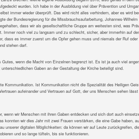
ufgedeckt wurden. Ich habe in der Ausbildung viel über Prävention und Umga
elbst immer wieder überprüft. Das wird nicht alles verhindern, aber es wird be
gte der Bundesregierung für die Missbrauchsaufarbeitung, Johannes-Wilhelm 
egehalten, dass wir als gesellschaftliche Gruppe am weitesten sind, was Prä
t. Immer noch viel zu langsam und zu schlecht, sicher, aber immerhin auf d
mer, dass es immer zuerst um die Opfer gehen muss und niemals der Ruf oder 
und stehen darf.
 Gutes, wenn die Macht von Einzelnen begrenzt ist. Es ist ja auch viel ang
unterschiedlichen Gaben an der Gestaltung der Kirche beteiligt sind.
te Kommunikation. Ist Kommunikation nicht die Spezialität des Heiligen Geis
 Vertrauen aufeinander und Vertrauen auf Gott, der uns Menschen sehen lässt 
r, wenn wir Menschen mit ihren Gaben entdecken und sich dort auch einset
s konnten wir dies Jahr mit zwei Frauen verstärken, die eine Gabe haben, a
u unserer digitalen Möglichkeiten: da können wir auf Leute zurückgreifen, di
ieren und so lange tüfteln, bis sie funktionieren.