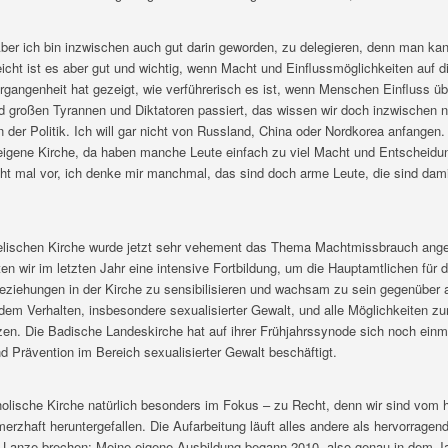
Aber ich bin inzwischen auch gut darin geworden, zu delegieren, denn man kan
lleicht ist es aber gut und wichtig, wenn Macht und Einflussmöglichkeiten auf d
Vergangenheit hat gezeigt, wie verführerisch es ist, wenn Menschen Einfluss ü
d großen Tyrannen und Diktatoren passiert, das wissen wir doch inzwischen nu
in der Politik. Ich will gar nicht von Russland, China oder Nordkorea anfangen
 eigene Kirche, da haben manche Leute einfach zu viel Macht und Entscheidu
ht mal vor, ich denke mir manchmal, das sind doch arme Leute, die sind damit
elischen Kirche wurde jetzt sehr vehement das Thema Machtmissbrauch ange
n wir im letzten Jahr eine intensive Fortbildung, um die Hauptamtlichen für 
eziehungen in der Kirche zu sensibilisieren und wachsam zu sein gegenüber 
dem Verhalten, insbesondere sexualisierter Gewalt, und alle Möglichkeiten z
en. Die Badische Landeskirche hat auf ihrer Frühjahrssynode sich noch einma
d Prävention im Bereich sexualisierter Gewalt beschäftigt.
tholische Kirche natürlich besonders im Fokus – zu Recht, denn wir sind vom
rzhaft heruntergefallen. Die Aufarbeitung läuft alles andere als hervorragend,
 Lanze brechen: Meine eigene Ausbildung begann 2010, also genau in dem Ja