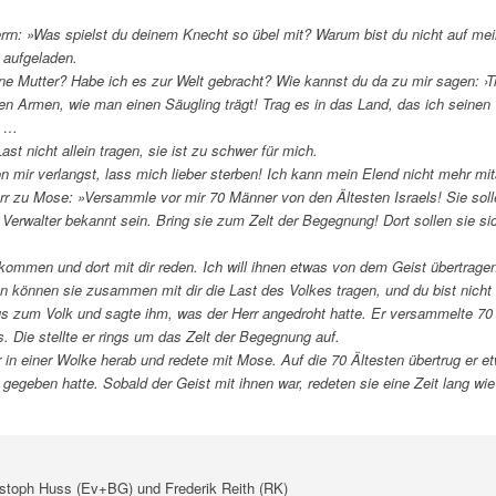
errn: »Was spielst du deinem Knecht so übel mit? Warum bist du nicht auf mei
 aufgeladen.
ine Mutter? Habe ich es zur Welt gebracht? Wie kannst du da zu mir sagen: ›T
nen Armen, wie man einen Säugling trägt! Trag es in das Land, das ich seinen
‹ …
ast nicht allein tragen, sie ist zu schwer für mich.
n mir verlangst, lass mich lieber sterben! Ich kann mein Elend nicht mehr mi
rr zu Mose: »Versammle vor mir 70 Männer von den Ältesten Israels! Sie solle
 Verwalter bekannt sein. Bring sie zum Zelt der Begegnung! Dort sollen sie 
ommen und dort mit dir reden. Ich will ihnen etwas von dem Geist übertragen,
 können sie zusammen mit dir die Last des Volkes tragen, und du bist nicht 
s zum Volk und sagte ihm, was der Herr angedroht hatte. Er versammelte 7
. Die stellte er rings um das Zelt der Begegnung auf.
 in einer Wolke herab und redete mit Mose. Auf die 70 Ältesten übertrug er 
gegeben hatte. Sobald der Geist mit ihnen war, redeten sie eine Zeit lang wi
stoph Huss (Ev+BG) und Frederik Reith (RK)