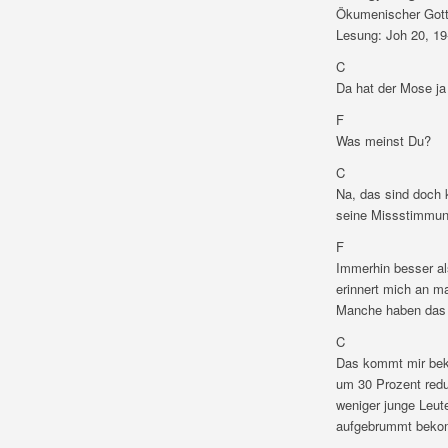
Ökumenischer Gott
Lesung: Joh 20, 19
C
Da hat der Mose ja
F
Was meinst Du?
C
Na, das sind doch 
seine Missstimmung
F
Immerhin besser al
erinnert mich an m
Manche haben das 
C
Das kommt mir beka
um 30 Prozent redu
weniger junge Leut
aufgebrummt bekom