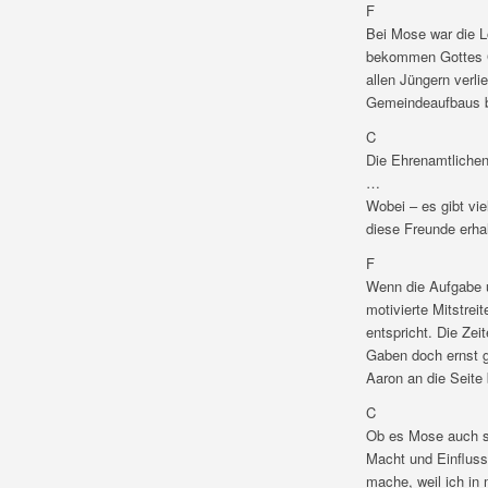
F
Bei Mose war die L
bekommen Gottes Ge
allen Jüngern verl
Gemeindeaufbaus br
C
Die Ehrenamtlichen
…
Wobei – es gibt vie
diese Freunde erhal
F
Wenn die Aufgabe u
motivierte Mitstre
entspricht. Die Zei
Gaben doch ernst g
Aaron an die Seite
C
Ob es Mose auch sch
Macht und Einfluss
mache, weil ich in