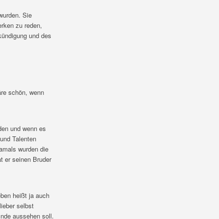
wurden. Sie
rken zu reden,
rkündigung und des
wäre schön, wenn
nden und wenn es
 und Talenten
damals wurden die
t er seinen Bruder
eben heißt ja auch
ieber selbst
nde aussehen soll.