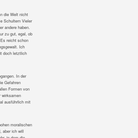
n die Welt nicht
ie Schultern Vieler
ber andere haben.
r zu gut, egal, ob
. Es reicht schon
ngsgewalt. Ich
 doch letztlich
gangen. In der
die Gefahren
allen Formen von
ur wirksamen
l ausführlich mit
 hohen moralischen
 aber ich will
hr, in dem die