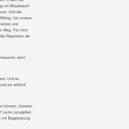
ng mit Missbrauch
sser. Und der
Röhrig, hat unserer
vention und
em Weg. Für mich
die Reputation der
emessener, wenn
tes! Und es
und sie wirklich
zen können. Unseren
uf Leute zuzugehen.
e mit Begeisterung