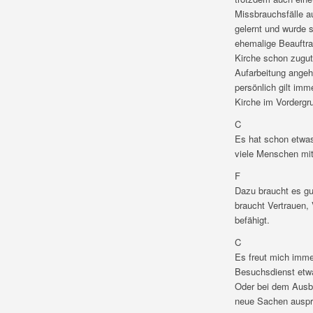
Missbrauchsfälle a
gelernt und wurde s
ehemalige Beauftra
Kirche schon zugut
Aufarbeitung angeh
persönlich gilt im
Kirche im Vordergr
C
Es hat schon etwas
viele Menschen mit 
F
Dazu braucht es gu
braucht Vertrauen,
befähigt.
C
Es freut mich imme
Besuchsdienst etwa
Oder bei dem Ausba
neue Sachen ausprob