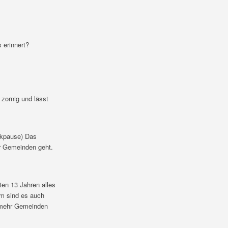
 erinnert?
zornig und lässt
nkpause) Das
r Gemeinden geht.
ten 13 Jahren alles
em sind es auch
h mehr Gemeinden