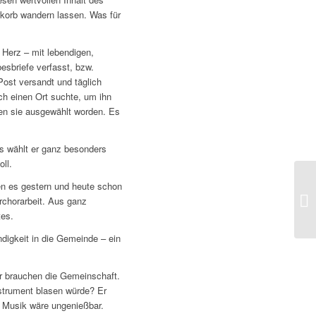
erkorb wandern lassen. Was für
 Herz – mit lebendigen,
besbriefe verfasst, bzw.
Post versandt und täglich
ch einen Ort suchte, um ihn
ren sie ausgewählt worden. Es
ns wählt er ganz besonders
ll.
ben es gestern und heute schon
Di
rchorarbeit. Aus ganz
tes.
ndigkeit in die Gemeinde – ein
r brauchen die Gemeinschaft.
nstrument blasen würde? Er
 Musik wäre ungenießbar.