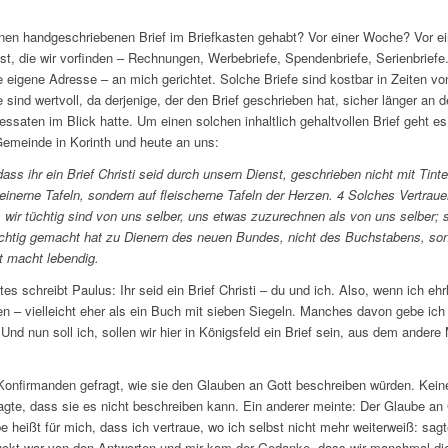
einen handgeschriebenen Brief im Briefkasten gehabt? Vor einer Woche? Vor e
ost, die wir vorfinden – Rechnungen, Werbebriefe, Spendenbriefe, Serienbriefe
 eigene Adresse – an mich gerichtet. Solche Briefe sind kostbar in Zeiten vo
sind wertvoll, da derjenige, der den Brief geschrieben hat, sicher länger an d
saten im Blick hatte. Um einen solchen inhaltlich gehaltvollen Brief geht es
 Gemeinde in Korinth und heute an uns:
dass ihr ein Brief Christi seid durch unsern Dienst, geschrieben nicht mit Tin
teinerne Tafeln, sondern auf fleischerne Tafeln der Herzen. 4 Solches Vertrau
s wir tüchtig sind von uns selber, uns etwas zuzurechnen als von uns selber; s
tüchtig gemacht hat zu Dienern des neuen Bundes, nicht des Buchstabens, so
t macht lebendig.
s schreibt Paulus: Ihr seid ein Brief Christi – du und ich. Also, wenn ich ehr
en – vielleicht eher als ein Buch mit sieben Siegeln. Manches davon gebe ich 
 Und nun soll ich, sollen wir hier in Königsfeld ein Brief sein, aus dem ande
onfirmanden gefragt, wie sie den Glauben an Gott beschreiben würden. Keine
agte, dass sie es nicht beschreiben kann. Ein anderer meinte: Der Glaube an 
e heißt für mich, dass ich vertraue, wo ich selbst nicht mehr weiterweiß: sag
ckt war von den Antworten und mir kam der Gedanke, dass wir manchmal dies