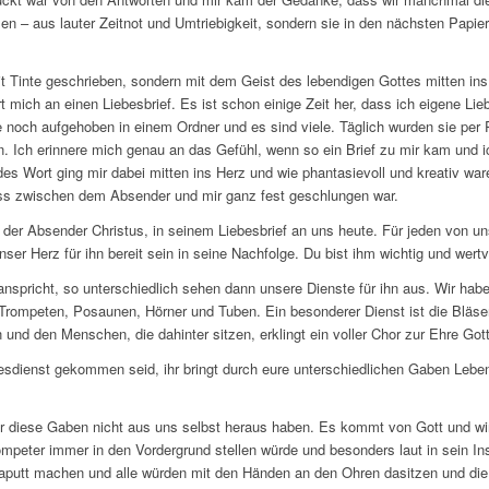
esen – aus lauter Zeitnot und Umtriebigkeit, sondern sie in den nächsten Papi
mit Tinte geschrieben, sondern mit dem Geist des lebendigen Gottes mitten ins
t mich an einen Liebesbrief. Es ist schon einige Zeit her, dass ich eigene Lie
le noch aufgehoben in einem Ordner und es sind viele. Täglich wurden sie per 
. Ich erinnere mich genau an das Gefühl, wenn so ein Brief zu mir kam und i
es Wort ging mir dabei mitten ins Herz und wie phantasievoll und kreativ wa
ass zwischen dem Absender und mir ganz fest geschlungen war.
st der Absender Christus, in seinem Liebesbrief an uns heute. Für jeden von u
nser Herz für ihn bereit sein in seine Nachfolge. Du bist ihm wichtig und wertvo
anspricht, so unterschiedlich sehen dann unsere Dienste für ihn aus. Wir ha
Trompeten, Posaunen, Hörner und Tuben. Ein besonderer Dienst ist die Bläse
 und den Menschen, die dahinter sitzen, erklingt ein voller Chor zur Ehre Got
ottesdienst gekommen seid, ihr bringt durch eure unterschiedlichen Gaben Lebe
r diese Gaben nicht aus uns selbst heraus haben. Es kommt von Gott und wi
ompeter immer in den Vordergrund stellen würde und besonders laut in sein I
aputt machen und alle würden mit den Händen an den Ohren dasitzen und die