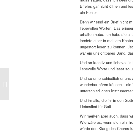
Briefes gar nicht öffnen und l
ein Fehler.
Denn wir sind ein Brief nicht 
liebevollen Worten. Das erinner
erhalten habe. Ich habe sie al
landete einer in meinem Kasten
ungestört lesen zu können. Jed
war ein unsichtbares Band, d
Und so kreativ und liebevoll i
liebevolle Worte und lässt so u
Und so unterschiedlich er uns 
Gottesdienstübertragung
wunderbar hören können – die 
in neuer Qualität
unterschiedlichen Instrumenten
Und ihr alle, die ihr in den G
Liebeslied für Gott.
Wir merken aber auch, dass wi
Wie wäre es, wenn sich ein Tr
würde den Klang des Chores k