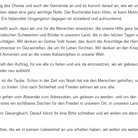
 des Chores und auch der Gemeinde an und es kommt darauf an, wie wir uns
ielen dabei eine ganz wichtige Rolle. Der Buchstabe kann töten, er kann Moti
. Ein liebevoller Umgangston dagegen ist einladend und aufmunternd.
s heißt auch, dass wir uns für die Menschen einsetzen, die unsere Hilfe ganz
 jüdischen Schwestern und Brüder in unserem Land, die in den letzten Tagen 
hlägen. Wir denken an Gottes Volk Israel, das durch die Anschläge der Hamas
tinenser im Gazastreifen, die um ihr Leben fürchten. Wir denken an den Krieg
Armenien und an die vielen Katastrophen in unserer Welt.
aft den Auftrag, für sie alle zu beten und uns da einzusetzen, wo wir gebrauc
der neu aufblüht.
 ist die Taube. Schon in der Zeit von Noah hat sie den Menschen geholfen, n
zu finden. Und nach Sicherheit und Frieden sehnen wir uns alle.
riefe gehen vom Absender zum Adressaten, um gelesen zu werden, und um den 
stes ein sichtbares Zeichen für den Frieden in unserem Ort, in unserem Land
rem Gesangbuch. Darauf könnt ihr eine Bitte schreiben und wir wollen sie dan
tes, die wir in seinem Liebesbrief an uns erhalten haben, wir wollen sie weite