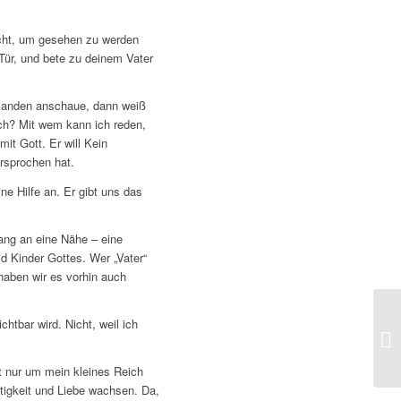
icht, um gesehen zu werden
Tür, und bete zu deinem Vater
manden anschaue, dann weiß
ich? Mit wem kann ich reden,
it Gott. Er will Kein
ersprochen hat.
ine Hilfe an. Er gibt uns das
fang an eine Nähe – eine
d Kinder Gottes. Wer „Vater“
 haben wir es vorhin auch
htbar wird. Nicht, weil ich
ht nur um mein kleines Reich
igkeit und Liebe wachsen. Da,