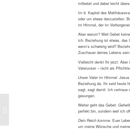
mitbetet und dabei leicht übers
Im 6. Kapitel des Matthäuseva
oder um etwas darzustellen. Be
im Himmel, der im Verborgenen
Aber warum? Weil Gebet keine
ich: Beziehung ist etwas, das
wenn’s schwierig wird? Beziehu
Zuschauer deines Lebens sein. E
Vielleicht denkt Ihr jetzt: Abe
Vaterunser – nicht als Pflichtt
Unser Vater im Himmel.
Jesus 
Beziehung da. Ihr seid heute h
sagt, sagt damit: Ich vertraue
gesungen.
Weiter geht das Gebet:
Geheil
Der Klang vor dem Wort
perfekt bin, sondern weil ich 
Dein Reich komme
. Euer Lebe
um meine Wünsche und meinen 