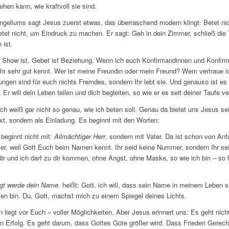
ehen kann, wie kraftvoll sie sind.
ngeliums sagt Jesus zuerst etwas, das überraschend modern klingt: Betet n
tet nicht, um Eindruck zu machen. Er sagt: Geh in dein Zimmer, schließ die 
 ist.
 Show ist. Gebet ist Beziehung. Wenn ich euch Konfirmandinnen und Konfir
 Ihr sehr gut kennt. Wer ist meine Freundin oder mein Freund? Wem vertraue 
ngen sind für euch nichts Fremdes, sondern Ihr lebt sie. Und genauso ist es m
r will dein Leben teilen und dich begleiten, so wie er es seit deiner Taufe v
r ich weiß gar nicht so genau, wie ich beten soll. Genau da bietet uns Jesus se
ext, sondern als Einladung. Es beginnt mit den Worten:
beginnt nicht mit:
Allmächtiger Herr
, sondern mit Vater. Da ist schon von An
ier, weil Gott Euch beim Namen kennt. Ihr seid keine Nummer, sondern Ihr sei
 dir und ich darf zu dir kommen, ohne Angst, ohne Maske, so wie ich bin – so
igt werde dein Name.
heißt: Gott, ich will, dass sein Name in meinem Leben sic
offen bin. Du, Gott, machst mich zu einem Spiegel deines Lichts.
n liegt vor Euch – voller Möglichkeiten. Aber Jesus erinnert uns: Es geht nic
Erfolg. Es geht darum, dass Gottes Güte größer wird. Dass Frieden Gerecht