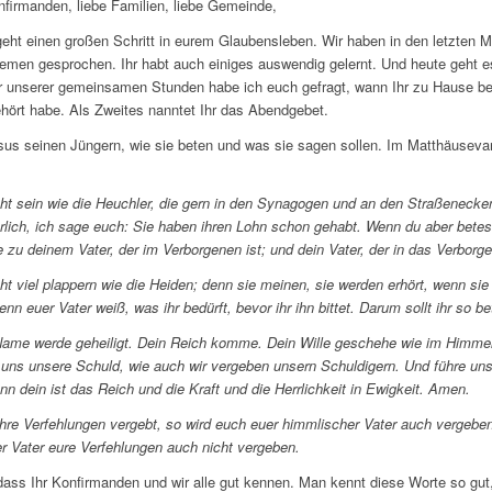
firmanden, liebe Familien, liebe Gemeinde,
 geht einen großen Schritt in eurem Glaubensleben. Wir haben in den letzten M
emen gesprochen. Ihr habt auch einiges auswendig gelernt. Und heute geht 
r unserer gemeinsamen Stunden habe ich euch gefragt, wann Ihr zu Hause be
ehört habe. Als Zweites nanntet Ihr das Abendgebet.
esus seinen Jüngern, wie sie beten und was sie sagen sollen. Im Matthäusevan
nicht sein wie die Heuchler, die gern in den Synagogen und an den Straßeneck
rlich, ich sage euch: Sie haben ihren Lohn schon gehabt. Wenn du aber betes
 zu deinem Vater, der im Verborgenen ist; und dein Vater, der in das Verborgen
nicht viel plappern wie die Heiden; denn sie meinen, sie werden erhört, wenn s
Denn euer Vater weiß, was ihr bedürft, bevor ihr ihn bittet. Darum sollt ihr so be
ame werde geheiligt. Dein Reich komme. Dein Wille geschehe wie im Himmel 
 uns unsere Schuld, wie auch wir vergeben unsern Schuldigern. Und führe uns
 dein ist das Reich und die Kraft und die Herrlichkeit in Ewigkeit. Amen.
re Verfehlungen vergebt, so wird euch euer himmlischer Vater auch vergebe
er Vater eure Verfehlungen auch nicht vergeben.
dass Ihr Konfirmanden und wir alle gut kennen. Man kennt diese Worte so gut