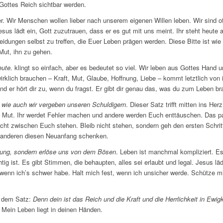
 Gottes Reich sichtbar werden.
er. Wir Menschen wollen lieber nach unserem eigenen Willen leben. Wir sind of
sus lädt ein, Gott zuzutrauen, dass er es gut mit uns meint. Ihr steht heute
dungen selbst zu treffen, die Euer Leben prägen werden. Diese Bitte ist wie
Mut, ihn zu gehen.
eute.
klingt so einfach, aber es bedeutet so viel. Wir leben aus Gottes Hand u
 wirklich brauchen – Kraft, Mut, Glaube, Hoffnung, Liebe – kommt letztlich von
nd er hört dir zu, wenn du fragst. Er gibt dir genau das, was du zum Leben br
 wie auch wir vergeben unseren Schuldigern
. Dieser Satz trifft mitten ins Her
t Mut. Ihr werdet Fehler machen und andere werden Euch enttäuschen. Das pa
icht zwischen Euch stehen. Bleib nicht stehen, sondern geh den ersten Schri
 anderen diesen Neuanfang schenken.
hung, sondern erlöse uns von dem Bösen
. Leben ist manchmal kompliziert. Es
ig ist. Es gibt Stimmen, die behaupten, alles sei erlaubt und legal. Jesus läd
, wenn ich’s schwer habe. Halt mich fest, wenn ich unsicher werde. Schütze m
t dem Satz:
Denn dein ist das Reich und die Kraft und die Herrlichkeit in Ewigk
 Mein Leben liegt in deinen Händen.