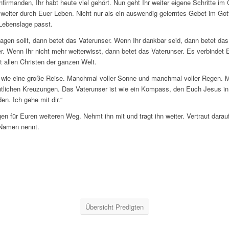
irmanden, Ihr habt heute viel gehört. Nun geht Ihr weiter eigene Schritte i
weiter durch Euer Leben. Nicht nur als ein auswendig gelerntes Gebet im Got
Lebenslage passt.
sagen sollt, dann betet das Vaterunser. Wenn Ihr dankbar seid, dann betet da
r. Wenn Ihr nicht mehr weiterwisst, dann betet das Vaterunser. Es verbindet E
 allen Christen der ganzen Welt.
st wie eine große Reise. Manchmal voller Sonne und manchmal voller Regen.
lichen Kreuzungen. Das Vaterunser ist wie ein Kompass, den Euch Jesus in d
en. Ich gehe mit dir.“
n für Euren weiteren Weg. Nehmt ihn mit und tragt ihn weiter. Vertraut darauf
 Namen nennt.
Übersicht Predigten