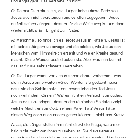
und Angst geht. Das verstehe ich nicht.
G: Da bist Du nicht allein, die Jünger haben diese Rede von
Jesus auch nicht verstanden und es offen zugegeben. Jesus
erzählt seinen Jüngern, dass er für eine Weile weg ist und dann
wieder sichtbar ist. Er geht zum Vater.
A: Manchmal, so finde ich es, redet Jesus in Rätseln. Jesus ist
mit seinen Jüngern unterwegs und sie erleben, wie Jesus den
Menschen vom Himmelreich erzählt und wie er Kranke gesund
macht. Diese Wunder beeindrucken sie. Aber was nun kommt,
das ist für sie sehr schwer zu verstehen.
G: Die Jünger waren von Jesus schon darauf vorbereitet, was
sie in Jerusalem erwarten würde. Werden sie gedacht haben,
dass sie das Schlimmste – den bevorstehenden Tod Jesu –
noch verhindern können? War es nicht ein Versuch von Judas,
Jesus dazu zu bringen, dass er den römischen Soldaten zeigt,
welche Macht er von Gott, seinem Vater, hat? Jesus hätte
diesen Weg doch auch anders gehen können – nicht ans Kreuz.
A: Ja, die Jünger stellen ihm nicht direkt die Frage, warum er
bald nicht mehr von ihnen zu sehen ist. Sie diskutieren es
untereinander, ohne sich an Jesus selbst zu wenden. Das kenne