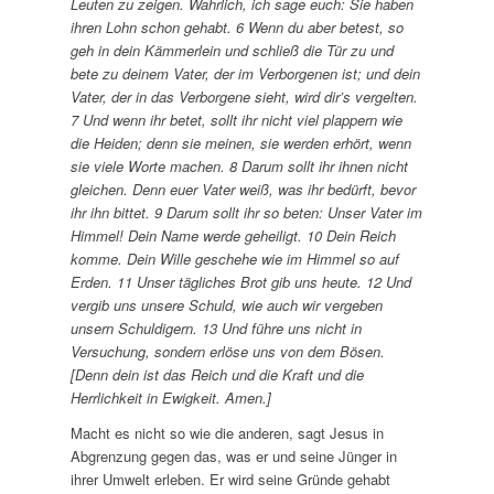
Leuten zu zeigen. Wahrlich, ich sage euch: Sie haben
ihren Lohn schon gehabt. 6 Wenn du aber betest, so
geh in dein Kämmerlein und schließ die Tür zu und
bete zu deinem Vater, der im Verborgenen ist; und dein
Vater, der in das Verborgene sieht, wird dir’s vergelten.
7 Und wenn ihr betet, sollt ihr nicht viel plappern wie
die Heiden; denn sie meinen, sie werden erhört, wenn
sie viele Worte machen. 8 Darum sollt ihr ihnen nicht
gleichen. Denn euer Vater weiß, was ihr bedürft, bevor
ihr ihn bittet. 9 Darum sollt ihr so beten: Unser Vater im
Himmel! Dein Name werde geheiligt. 10 Dein Reich
komme. Dein Wille geschehe wie im Himmel so auf
Erden. 11 Unser tägliches Brot gib uns heute. 12 Und
vergib uns unsere Schuld, wie auch wir vergeben
unsern Schuldigern. 13 Und führe uns nicht in
Versuchung, sondern erlöse uns von dem Bösen.
[Denn dein ist das Reich und die Kraft und die
Herrlichkeit in Ewigkeit. Amen.]
Macht es nicht so wie die anderen, sagt Jesus in
Abgrenzung gegen das, was er und seine Jünger in
ihrer Umwelt erleben. Er wird seine Gründe gehabt