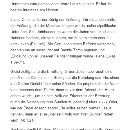
Untertanen zum persönlichen Vorteil auszunutzen. Er hat ihr
bestes Interesse am Herzen.
Jesus Christus ist der König der Erlösung. Für die Juden hatte
die Erlösung, die der Messias bringen würde, nationalpolitische
Untertöne. Seit Jahrhunderten waren die Juden von feindlichen
Nationen bedroht, die versuchten, sie zu vernichten oder zu
versklaven (Ps. 129). Als Gott ihnen einen Befreier versprach,
dachten sie an einen, der auf Davids Thron regieren und
„Erlösung von all unseren Feinden“ bringen würde (siehe Lukas
1:69-71).
Gleichzeitig hatte die Errettung für den Juden aber auch eine
persönliche Dimension in Bezug auf die Befreiung des Einzelnen
von Gottes Gericht über seine Sünden. So prophezeite der Vater
von Johannes dem Täufer, dass er vor dem Advent des Herrn
gehen würde, „um seinem Volk die Erkenntnis der Errettung
durch die Vergebung ihrer Sünden zu geben“ (Lukas 1,77). Oder,
wie der Engel Joseph sagte: „Du sollst seinen Namen Jesus
nennen, denn er ist es, der sein Volk von ihren Sünden retten
wird“ (Mt 1,21).
Sacharja Kapitel 9, Vers 10 bezieht sich auf das zweite Kommen