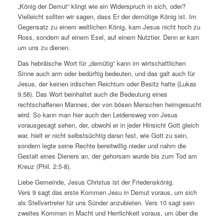
„König der Demut“ klingt wie ein Widerspruch in sich, oder?
Vielleicht sollten wir sagen, dass Er der demütige König ist. Im
Gegensatz zu einem weltlichen König, kam Jesus nicht hoch zu
Ross, sondern auf einem Esel, auf einem Nutztier. Denn er kam
um uns zu dienen.
Das hebräische Wort für „demütig“ kann im wirtschaftlichen
Sinne auch arm oder bedürftig bedeuten, und das galt auch für
Jesus, der keinen irdischen Reichtum oder Besitz hatte (Lukas
9,58). Das Wort beinhaltet auch die Bedeutung eines
rechtschaffenen Mannes, der von bösen Menschen heimgesucht
wird. So kann man hier auch den Leidensweg von Jesus
vorausgesagt sehen, der, obwohl er in jeder Hinsicht Gott gleich
war, hielt er nicht selbstsüchtig daran fest, wie Gott zu sein,
sondern legte seine Rechte bereitwillig nieder und nahm die
Gestalt eines Dieners an, der gehorsam wurde bis zum Tod am
Kreuz (Phil. 2:5-8).
Liebe Gemeinde, Jesus Christus ist der Friedenskönig.
Vers 9 sagt das erste Kommen Jesu in Demut voraus, um sich
als Stellvertreter für uns Sünder anzubieten. Vers 10 sagt sein
zweites Kommen in Macht und Herrlichkeit voraus, um über die