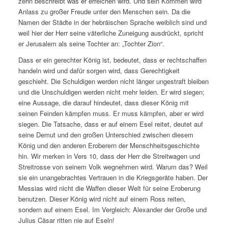
zehn beschreibt was er erreichen wird. Und sein Kommen wird
Anlass zu großer Freude unter den Menschen sein. Da die
Namen der Städte in der hebräischen Sprache weiblich sind und
weil hier der Herr seine väterliche Zuneigung ausdrückt, spricht
er Jerusalem als seine Tochter an: „Tochter Zion“.
Dass er ein gerechter König ist, bedeutet, dass er rechtschaffen
handeln wird und dafür sorgen wird, dass Gerechtigkeit
geschieht. Die Schuldigen werden nicht länger ungestraft bleiben
und die Unschuldigen werden nicht mehr leiden. Er wird siegen;
eine Aussage, die darauf hindeutet, dass dieser König mit
seinen Feinden kämpfen muss. Er muss kämpfen, aber er wird
siegen. Die Tatsache, dass er auf einem Esel reitet, deutet auf
seine Demut und den großen Unterschied zwischen diesem
König und den anderen Eroberern der Menschheitsgeschichte
hin. Wir merken in Vers 10, dass der Herr die Streitwagen und
Streitrosse von seinem Volk wegnehmen wird. Warum das? Weil
sie ein unangebrachtes Vertrauen in die Kriegsgeräte haben. Der
Messias wird nicht die Waffen dieser Welt für seine Eroberung
benutzen. Dieser König wird nicht auf einem Ross reiten,
sondern auf einem Esel. Im Vergleich: Alexander der Große und
Julius Cäsar ritten nie auf Eseln!