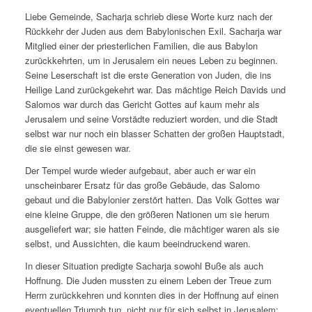
Liebe Gemeinde, Sacharja schrieb diese Worte kurz nach der
Rückkehr der Juden aus dem Babylonischen Exil. Sacharja war
Mitglied einer der priesterlichen Familien, die aus Babylon
zurückkehrten, um in Jerusalem ein neues Leben zu beginnen.
Seine Leserschaft ist die erste Generation von Juden, die ins
Heilige Land zurückgekehrt war. Das mächtige Reich Davids und
Salomos war durch das Gericht Gottes auf kaum mehr als
Jerusalem und seine Vorstädte reduziert worden, und die Stadt
selbst war nur noch ein blasser Schatten der großen Hauptstadt,
die sie einst gewesen war.
Der Tempel wurde wieder aufgebaut, aber auch er war ein
unscheinbarer Ersatz für das große Gebäude, das Salomo
gebaut und die Babylonier zerstört hatten. Das Volk Gottes war
eine kleine Gruppe, die den größeren Nationen um sie herum
ausgeliefert war; sie hatten Feinde, die mächtiger waren als sie
selbst, und Aussichten, die kaum beeindruckend waren.
In dieser Situation predigte Sacharja sowohl Buße als auch
Hoffnung. Die Juden mussten zu einem Leben der Treue zum
Herrn zurückkehren und konnten dies in der Hoffnung auf einen
eventuellen Triumph tun, nicht nur für sich selbst in Jerusalem;