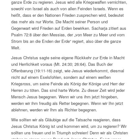
ganze Erde zu regieren. Jesus wird alle Kriegswaffen vernichten,
sowohl von Israel als auch von allen Feinden Israels. Wenn es
heißt, dass er den Nationen Frieden zusprechen wird, bedeutet
das mehr als nur Worte. Die Macht seiner Person und
Gegenwart wird Frieden auf Erden bewirken. Sacharja zitiert aus
Psalm 72:8 über den Messias, der „von Meer zu Meer und vom
Strom bis an die Enden der Erde“ regiert, also über die ganze
Welt.
Jesus Christus sagte seine eigene Rückkehr zur Erde in Macht
und Herrlichkeit voraus (Mt. 24:30; 26:64). Das Buch der
Offenbarung (19:11-16) zeigt, wie Jesus wiederkommt, diesmal
nicht auf einem Eselsfohlen, sondern auf einem weißen
Kriegsross, um seine Feinde als König der Könige und Herr der
Herren zu töten. Das sind harte Worte. Zu dieser Zeit wird jeder
Mensch Jesus begegnen. Wenn wir uns ihm jetzt hingeben,
werden wir ihm freudig als Retter begegnen. Wenn wir Ihn jetzt
ablehnen, werden wir Ihm als Richter begegnen.
Wie sollten wir als Gläubige auf die Tatsache reagieren, dass
Jesus Christus König ist und kommen wird, um zu regieren? Wir
sollten uns freuen und in Triumph schreien! Denn wir als Christen