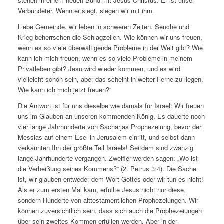
stehen in einem neuen Bund mit Jesus Christus. Er ist unser
Verbündeter. Wenn er siegt, siegen wir mit ihm.
Liebe Gemeinde, wir leben in schweren Zeiten. Seuche und
Krieg beherrschen die Schlagzeilen. Wie können wir uns freuen,
wenn es so viele überwältigende Probleme in der Welt gibt? Wie
kann ich mich freuen, wenn es so viele Probleme in meinem
Privatleben gibt? Jesu wird wieder kommen, und es wird
vielleicht schön sein, aber das scheint in weiter Ferne zu liegen.
Wie kann ich mich jetzt freuen?“
Die Antwort ist für uns dieselbe wie damals für Israel: Wir freuen
uns im Glauben an unseren kommenden König. Es dauerte noch
vier lange Jahrhunderte von Sacharjas Prophezeiung, bevor der
Messias auf einem Esel in Jerusalem einritt, und selbst dann
verkannten Ihn der größte Teil Israels! Seitdem sind zwanzig
lange Jahrhunderte vergangen. Zweifler werden sagen: „Wo ist
die Verheißung seines Kommens?“ (2. Petrus 3:4). Die Sache
ist, wir glauben entweder dem Wort Gottes oder wir tun es nicht!
Als er zum ersten Mal kam, erfüllte Jesus nicht nur diese,
sondern Hunderte von alttestamentlichen Prophezeiungen. Wir
können zuversichtlich sein, dass sich auch die Prophezeiungen
über sein zweites Kommen erfüllen werden. Aber in der