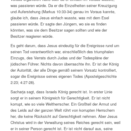
was passieren würde. Da er die Einzelheiten seiner Kreuzigung
und Auferstehung (Markus 10:33-34) genau im Voraus kannte,
glaube ich, dass Jesus einfach wusste, was mit dem Esel
passieren würde. Er sagte den Jüngern, wo sie es finden
könnten, was sie dem Besitzer sagen sollten und wie der
Besitzer reagieren würde.
Es geht darum, dass Jesus eindeutig für die Ereignisse rund um
seinen Tod verantwortlich war, einschließlich des triumphalen
Einzugs, des Verrats durch Judas und der Todespläne der
jüdischen Führer. Nichts davon überraschte ihn. Er ist der König
der Autorität, der alle Dinge gemäß seinem Vorsatz kontrolliert,
sogar die Ereignisse seines eigenen Todes (Apostelgeschichte
2:23; 4:27-28).
Sacharja sagt, dass Israels König gerecht ist. In erster Linie
sorgt er in seinem Königreich für Gerechtigkeit. Er ist nicht
korrupt, wie so viele Weltherrscher. Ein Großteil der Armut und
des Leids auf der ganzen Welt rührt von korrupten Herrschern
her, die keine Rücksicht auf Gerechtigkeit nehmen. Aber Jesus
Christus wird in der Verwaltung seines Reiches gerecht sein, weil
er in seiner Person gerecht ist. Er ist nicht darauf aus, seine