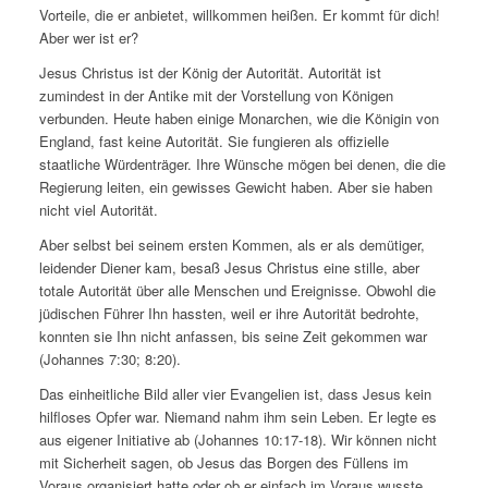
Vorteile, die er anbietet, willkommen heißen. Er kommt für dich!
Aber wer ist er?
Jesus Christus ist der König der Autorität. Autorität ist
zumindest in der Antike mit der Vorstellung von Königen
verbunden. Heute haben einige Monarchen, wie die Königin von
England, fast keine Autorität. Sie fungieren als offizielle
staatliche Würdenträger. Ihre Wünsche mögen bei denen, die die
Regierung leiten, ein gewisses Gewicht haben. Aber sie haben
nicht viel Autorität.
Aber selbst bei seinem ersten Kommen, als er als demütiger,
leidender Diener kam, besaß Jesus Christus eine stille, aber
totale Autorität über alle Menschen und Ereignisse. Obwohl die
jüdischen Führer Ihn hassten, weil er ihre Autorität bedrohte,
konnten sie Ihn nicht anfassen, bis seine Zeit gekommen war
(Johannes 7:30; 8:20).
Das einheitliche Bild aller vier Evangelien ist, dass Jesus kein
hilfloses Opfer war. Niemand nahm ihm sein Leben. Er legte es
aus eigener Initiative ab (Johannes 10:17-18). Wir können nicht
mit Sicherheit sagen, ob Jesus das Borgen des Füllens im
Voraus organisiert hatte oder ob er einfach im Voraus wusste,