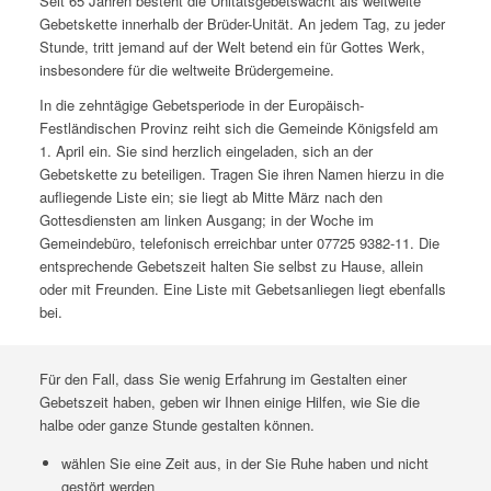
Seit 65 Jahren besteht die Unitätsgebetswacht als weltweite
Gebetskette innerhalb der Brüder-Unität. An jedem Tag, zu jeder
Stunde, tritt jemand auf der Welt betend ein für Gottes Werk,
insbesondere für die weltweite Brüdergemeine.
In die zehntägige Gebetsperiode in der Europäisch-
Festländischen Provinz reiht sich die Gemeinde Königsfeld am
1. April ein. Sie sind herzlich eingeladen, sich an der
Gebetskette zu beteiligen. Tragen Sie ihren Namen hierzu in die
aufliegende Liste ein; sie liegt ab Mitte März nach den
Gottesdiensten am linken Ausgang; in der Woche im
Gemeindebüro, telefonisch erreichbar unter 07725 9382-11. Die
entsprechende Gebetszeit halten Sie selbst zu Hause, allein
oder mit Freunden. Eine Liste mit Gebetsanliegen liegt ebenfalls
bei.
Für den Fall, dass Sie wenig Erfahrung im Gestalten einer
Gebetszeit haben, geben wir Ihnen einige Hilfen, wie Sie die
halbe oder ganze Stunde gestalten können.
wählen Sie eine Zeit aus, in der Sie Ruhe haben und nicht
gestört werden